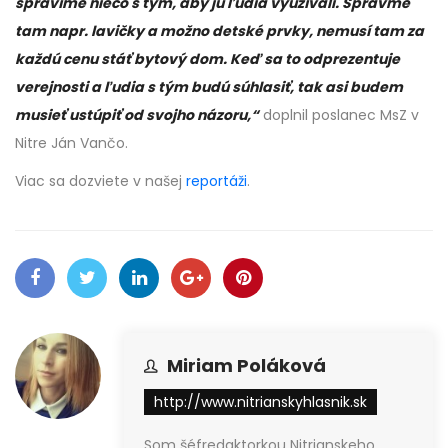
spravíme niečo s tým, aby ju ľudia využívali. Spravme
tam napr. lavičky a možno detské prvky, nemusí tam za
každú cenu stáť bytový dom. Keď sa to odprezentuje
verejnosti a ľudia s tým budú súhlasiť, tak asi budem
musieť ustúpiť od svojho názoru,“
doplnil poslanec MsZ v
Nitre Ján Vančo.
Viac sa dozviete v našej
reportáži
.
Miriam Poláková
http://www.nitrianskyhlasnik.sk
Som šéfredaktorkou Nitrianskeho