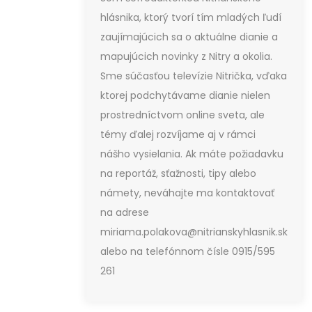
hlásnika, ktorý tvorí tím mladých ľudí
zaujímajúcich sa o aktuálne dianie a
mapujúcich novinky z Nitry a okolia.
Sme súčasťou televízie Nitrička, vďaka
ktorej podchytávame dianie nielen
prostredníctvom online sveta, ale
témy ďalej rozvíjame aj v rámci
nášho vysielania. Ak máte požiadavku
na reportáž, sťažnosti, tipy alebo
námety, neváhajte ma kontaktovať
na adrese
miriama.polakova@nitrianskyhlasnik.sk
alebo na telefónnom čísle 0915/595
261