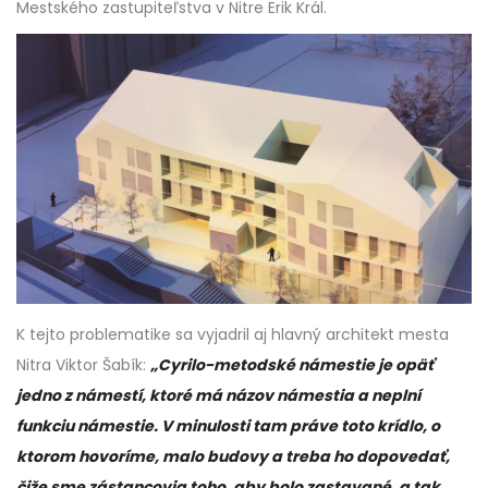
Mestského zastupiteľstva v Nitre Erik Král.
K tejto problematike sa vyjadril aj hlavný architekt mesta
Nitra Viktor Šabík:
„Cyrilo-metodské námestie je opäť
jedno z námestí, ktoré má názov námestia a neplní
funkciu námestie. V minulosti tam práve toto krídlo, o
ktorom hovoríme, malo budovy a treba ho dopovedať,
čiže sme zástancovia toho, aby bolo zastavané, a tak