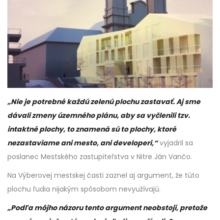
„Nie je potrebné každú zelenú plochu zastavať. Aj sme
dávali zmeny územného plánu, aby sa vyčlenili tzv.
intaktné plochy, to znamená sú to plochy, ktoré
nezastaviame ani mesto, ani developeri,“
vyjadril sa
poslanec Mestského zastupiteľstva v Nitre Ján Vančo.
Na Výberovej mestskej časti zaznel aj argument, že túto
plochu ľudia nijakým spôsobom nevyužívajú.
„Podľa môjho názoru tento argument neobstojí, pretože