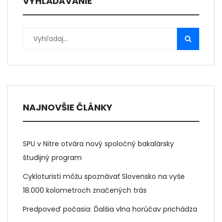
VYHĽADÁVANIE
NAJNOVŠIE ČLÁNKY
SPU v Nitre otvára nový spoločný bakalársky
študijný program
Cykloturisti môžu spoznávať Slovensko na vyše
18.000 kolometroch značených trás
Predpoveď počasia: Ďalšia vlna horúčav prichádza