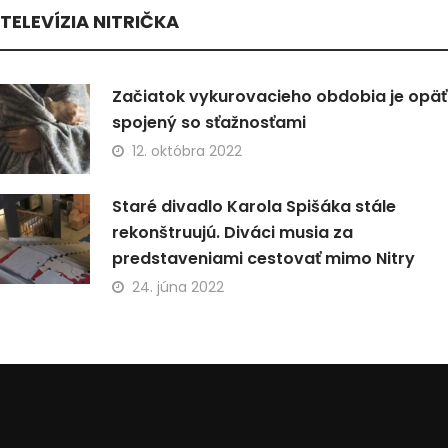
TELEVÍZIA NITRIČKA
Začiatok vykurovacieho obdobia je opäť
spojený so sťažnosťami
12. októbra 2022
Staré divadlo Karola Spišáka stále
rekonštruujú. Diváci musia za
predstaveniami cestovať mimo Nitry
24. júna 2022