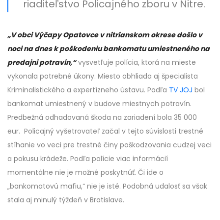
riaditeľstvo Policajného zboru v Nitre.
„V obci Výčapy Opatovce v nitrianskom okrese došlo v
noci na dnes k poškodeniu bankomatu umiestneného na
predajni potravín,“
vysvetľuje polícia, ktorá na mieste
vykonala potrebné úkony. Miesto obhliada aj špecialista
Kriminalistického a expertízneho ústavu. Podľa
TV JOJ
bol
bankomat umiestnený v budove miestnych potravín.
Predbežná odhadovaná škoda na zariadení bola 35 000
eur. Policajný vyšetrovateľ začal v tejto súvislosti trestné
stíhanie vo veci pre trestné činy poškodzovania cudzej veci
a pokusu krádeže. Podľa polície viac informácií
momentálne nie je možné poskytnúť. Či ide o
„bankomatovú mafiu,“ nie je isté. Podobná udalosť sa však
stala aj minulý týždeň v Bratislave.