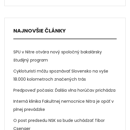
NAJNOVŠIE ČLÁNKY
SPU v Nitre otvára nový spoločný bakalársky
študijný program
Cykloturisti môžu spoznávať Slovensko na vyše
18.000 kolometroch značených trás
Predpoveď počasia: Ďalšia vlna horúčav prichádza
Interná klinika Fakultnej nemocnice Nitra je opäť v
plnej prevádzke
O post predsedu NSK sa bude uchádzať Tibor
Csenger