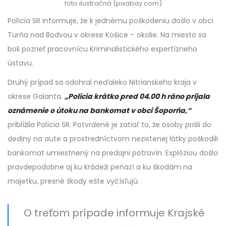
foto ilustračná (pixabay.com)
Polícia SR informuje, že k jednému poškodeniu došlo v obci
Turňa nad Bodvou v okrese Košice – okolie. Na miesto sa
boli pozrieť pracovnícu Kriminalistického expertízneho
ústavu.
Druhý prípad sa odohral neďaleko Nitrianskeho kraja v
okrese Galanta.
„Polícia krátko pred 04.00 h ráno prijala
oznámenie o útoku na bankomat v obci Šoporňa,“
priblížila Polícia SR. Potvrdené je zatiaľ to, že osoby prišli do
dediny na aute a prostredníctvom nezistenej látky poškodili
bankomat umiestnený na predajni potravín. Explóziou došlo
pravdepodobne aj ku krádeži peňazí a ku škodám na
majetku, presné škody ešte vyčísľujú.
O treťom prípade informuje Krajské