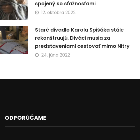
spojený so sťažnosťami
12. októbra 2022
Staré divadlo Karola Spišáka stále
rekonštruujú. Diváci musia za
predstaveniami cestovať mimo Nitry
24. júna 2022
ODPORÚČAME