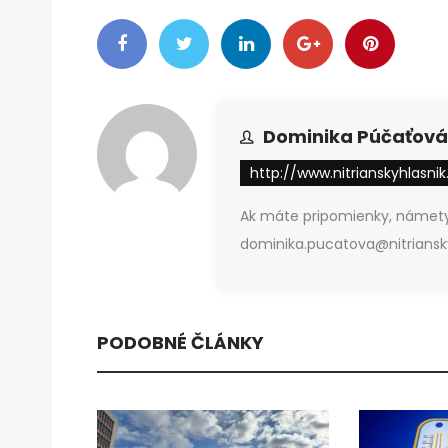
Dominika Púčaťová
http://www.nitrianskyhlasnik
Ak máte pripomienky, námety
dominika.pucatova@nitriansky
PODOBNÉ ČLÁNKY