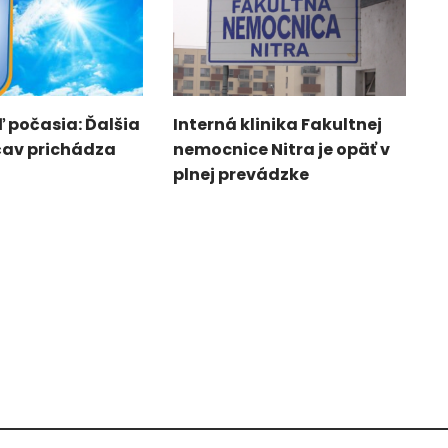
 počasia: Ďalšia
Interná klinika Fakultnej
čav prichádza
nemocnice Nitra je opäť v
plnej prevádzke