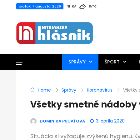
piatok, 7 augusta, 2026
NITRA
15
°
C
SPRÁVY
ŠPORT
Home
Správy
Koronavírus
Všetky 
Všetky smetné nádoby v
3. apríla 2020
DOMINIKA PÚČAŤOVÁ
Situácia si vyžaduje zvýšenú hygienu. Kv