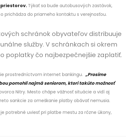
priestorov.
Týkať sa bude autobusových zastávok,
 čo prichádza do priameho kontaktu s verejnosťou.
ových schránok obyvateľov distribuuje
unálne služby. V schránkach si okrem
o poplatky čo najbezpečnejšie zaplatiť.
šie prostredníctvom internet bankingu.
„Prosíme
atbou pomohli najmä seniorom, ktorí takúto možnosť
ovorca Nitry. Mesto chápe vážnosť situácie a vidí aj
 preto sankcie za omeškanie platby obávať nemusia.
 je potrebné uviesť pri platbe mestu za rôzne úkony,