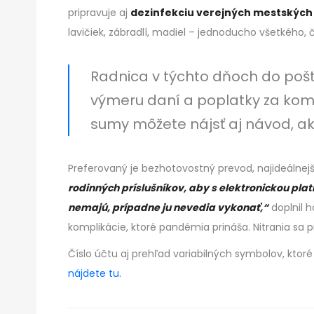
pripravuje aj
dezinfekciu verejných mestských 
lavičiek, zábradlí, madiel – jednoducho všetkého,
Radnica v týchto dňoch do pošt
výmeru daní a poplatky za kom
sumy môžete nájsť aj návod, ak
Preferovaný je bezhotovostný prevod, najideálnej
rodinných príslušníkov, aby s elektronickou pl
nemajú, prípadne ju nevedia vykonať,“
doplnil h
komplikácie, ktoré pandémia prináša. Nitrania sa
Číslo účtu aj prehľad variabilných symbolov, ktoré
nájdete tu.