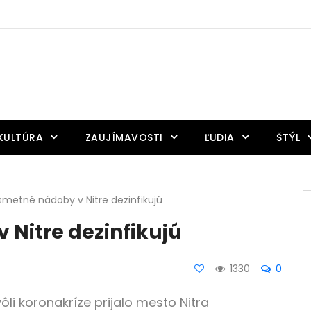
KULTÚRA
ZAUJÍMAVOSTI
ĽUDIA
ŠTÝL
smetné nádoby v Nitre dezinfikujú
 Nitre dezinfikujú
1330
0
ôli koronakríze prijalo mesto Nitra