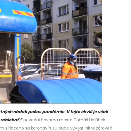
tných nádob počas pandémie. V tejto chvíli je však
prebiehať,“
povedal hovorca mesta Tomáš Holúbek.
m šíriaceho sa koronavírusu bude vyvíjať. Nitra zároveň