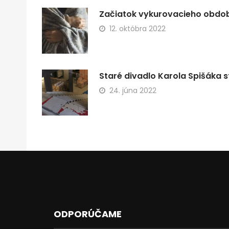
Začiatok vykurovacieho obdobi
12. októbra 2022
Staré divadlo Karola Spišáka s
24. júna 2022
ODPORÚČAME