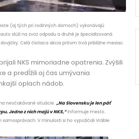
ste (aj tých pri rodinných domoch) vykonávajú
auto slúži na zvoz odpadu a druhé je špecializovaná
jičky. Celá čistiaca akcia pritom trvá približne mesiac.
ijali NKS mimoriadne opatrenia. Zvýšili
e a predĺžili aj čas umývania
onkajší oplach nádob.
 na neočakávané situácie.
„Na Slovensku je len päť
pu. Jedno z nich majú v NKS,“
informuje mesto.
 samosprávach. V minulosti si ho vypožičali Vráble