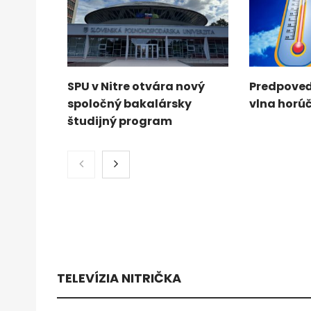
SPU v Nitre otvára nový
Predpoveď
spoločný bakalársky
vlna horú
študijný program
TELEVÍZIA NITRIČKA