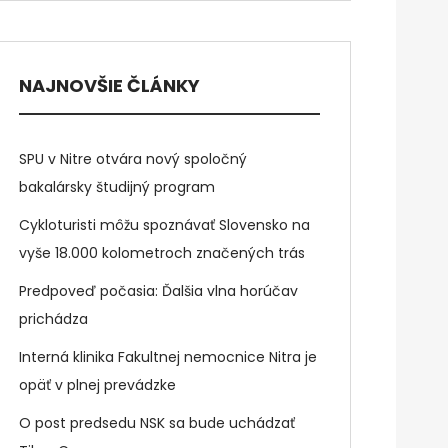
NAJNOVŠIE ČLÁNKY
SPU v Nitre otvára nový spoločný
bakalársky študijný program
Cykloturisti môžu spoznávať Slovensko na
vyše 18.000 kolometroch značených trás
Predpoveď počasia: Ďalšia vlna horúčav
prichádza
Interná klinika Fakultnej nemocnice Nitra je
opäť v plnej prevádzke
O post predsedu NSK sa bude uchádzať