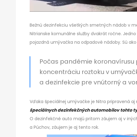
Bežnú dezinfekciu všetkých smetných nádob v me
Nitrianske komunálne služby dvakrát ročne. Jedno 
pojazdná umývačka na odpadové nádoby. Sú ako dov
Počas pandémie koronavírusu pr
koncentráciu roztoku v umývačk
a dezinfekcie pre vnútorný a v
Vďaka špeciálnej umývačke je Nitra pripravená aj
špeciálnych dezinfekčných automobilov tohto ty
O dezinfekčné auto majú pritom záujem aj v iných
a Púchov, záujem je aj tento rok.