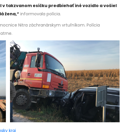
v takzvanom esíčku predbiehať iné vozidlo a vošiel
dá žena,“
informovala polícia.
mocnice Nitra záchranárskym vrtuľníkom. Polícia
atrne.
nsky kraj