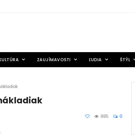
KULTÚRA
ZAUJÍMAVOSTI
ĽUDIA
ŠTÝL
nákladiak
 nákladiak
885
0
.