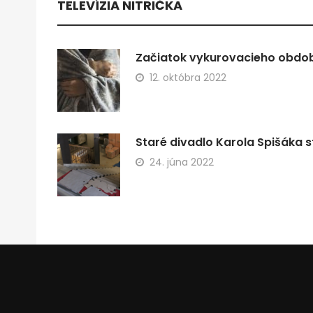
TELEVÍZIA NITRIČKA
Začiatok vykurovacieho obdobi
12. októbra 2022
Staré divadlo Karola Spišáka s
24. júna 2022