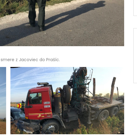
 smere z Jacoviec do Prašíc.