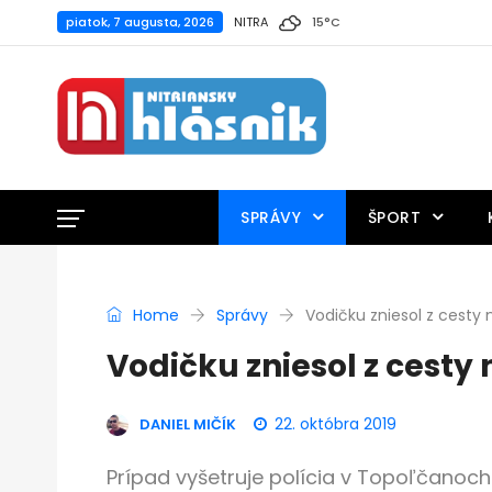
piatok, 7 augusta, 2026
NITRA
15
°
C
SPRÁVY
ŠPORT
Home
Správy
Vodičku zniesol z cesty 
Vodičku zniesol z cesty
22. októbra 2019
DANIEL MIČÍK
Prípad vyšetruje polícia v Topoľčanoch