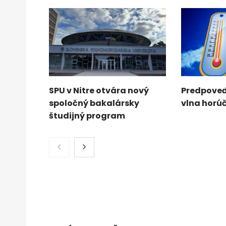
SPU v Nitre otvára nový
Predpoveď
spoločný bakalársky
vlna horú
študijný program