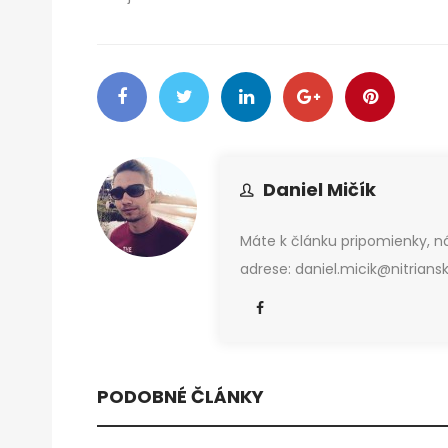
Daniel Mičík
Máte k článku pripomienky, 
adrese: daniel.micik@nitriansk
PODOBNÉ ČLÁNKY