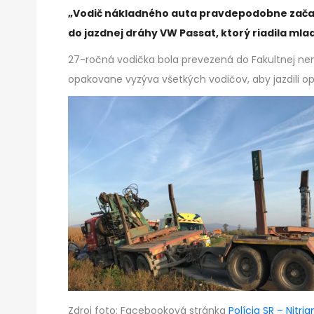
„Vodič nákladného auta pravdepodobne začal 
do jazdnej dráhy VW Passat, ktorý riadila mla
27-ročná vodička bola prevezená do Fakultnej ne
opakovane vyzýva všetkých vodičov, aby jazdili op
Zdroj foto: Facebooková stránka
Polícia SR – Nitria