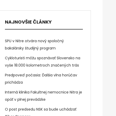
NAJNOVŠIE ČLÁNKY
SPU v Nitre otvára nový spoločný
bakalársky študijný program
Cykloturisti môžu spoznávať Slovensko na
vyše 18.000 kolometroch značených trás
Predpoveď počasia: Ďalšia vlna horúčav
prichádza
Interná klinika Fakultnej nemocnice Nitra je
opäť v plnej prevádzke
O post predsedu NSK sa bude uchádzať