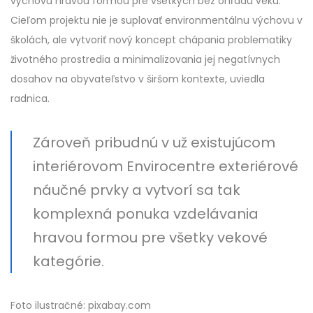
výchovu hravou formou pre všetkých bez ohľadu veku.
Cieľom projektu nie je suplovať environmentálnu výchovu v
školách, ale vytvoriť nový koncept chápania problematiky
životného prostredia a minimalizovania jej negatívnych
dosahov na obyvateľstvo v širšom kontexte, uviedla
radnica.
Zároveň pribudnú v už existujúcom
interiérovom Envirocentre exteriérové
náučné prvky a vytvorí sa tak
komplexná ponuka vzdelávania
hravou formou pre všetky vekové
kategórie.
Foto ilustračné: pixabay.com