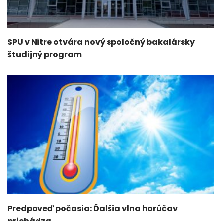
SPU v Nitre otvára nový spoločný bakalársky
študijný program
Predpoveď počasia: Ďalšia vlna horúčav
prichádza