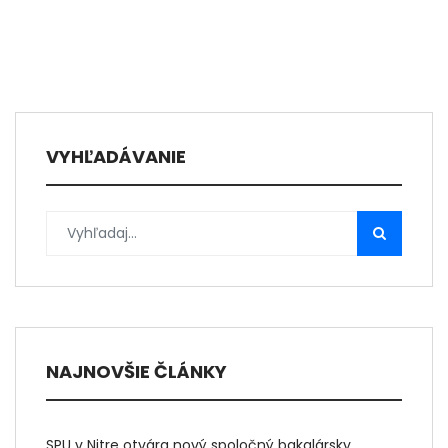
VYHĽADÁVANIE
NAJNOVŠIE ČLÁNKY
SPU v Nitre otvára nový spoločný bakalársky