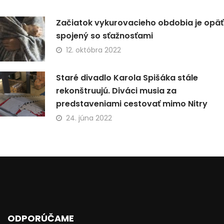
Začiatok vykurovacieho obdobia je opäť
spojený so sťažnosťami
12. októbra 2022
Staré divadlo Karola Spišáka stále
rekonštruujú. Diváci musia za
predstaveniami cestovať mimo Nitry
24. júna 2022
ODPORÚČAME