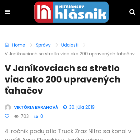
Home
Správy
Udalosti
V Janíkovciach sa stretlo viac ako 200 upravených ťahačov
V Janíkovciach sa stretlo
viac ako 200 upravených
ťahačov
30. júla 2019
VIKTÓRIA BARANOVÁ
703
0
4. ročník podujatia Truck Zraz Nitra sa konal v
areáli Aero Slovakia v Janíkovciach.