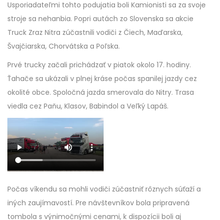
Usporiadateľmi tohto podujatia boli Kamionisti sa za svoje
stroje sa nehanbia. Popri autách zo Slovenska sa akcie
Truck Zraz Nitra zúčastnili vodiči z Čiech, Maďarska,
Švajčiarska, Chorvátska a Poľska.
Prvé trucky začali prichádzať v piatok okolo 17. hodiny.
Ťahače sa ukázali v plnej kráse počas spanilej jazdy cez
okolité obce. Spoločná jazda smerovala do Nitry. Trasa
viedla cez Paňu, Klasov, Babindol a Veľký Lapáš.
Počas víkendu sa mohli vodiči zúčastniť rôznych súťaží a
iných zaujímavostí. Pre návštevníkov bola pripravená
tombola s výnimočnými cenami, k dispozícii boli aj