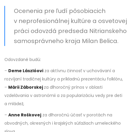
Ocenenia pre ľudí pôsobiacich
v neprofesionálnej kultúre a osvetovej
práci odovzdá predseda Nitrianskeho
samosprávneho kraja Milan Belica.
Odovzdané budú:
–
Deme Lászlóovi
za aktívnu činnosť v uchovávaní a
rozvíjaní tradičnej kultúry a príkladnú prezentáciu folklóru,
–
Márii Záborskej
za dlhoročný prínos v oblasti
vzdelávania v astronómii a za popularizáciu vedy pre deti
a mládež,
–
Anne Roškovej
za dlhoročnú účasť v porotách na
obvodných, okresných i krajských súťažiach umeleckého
slova,