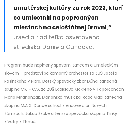
amatérskej kultúry za rok 2022, ktorí
sa umiestnili na popredných
miestach na celoštátnej úrovni,“
uviedla riaditeľka osvetového
strediska Daniela Gundová.
Program bude naplnený spevom, tancom a umeleckým
slovom – predstaví sa komorný orchester zo ZUŠ Jozefa
Rosinského v Nitre, Detský spevácky zbor Dúha, tanečná
skupina CIK – CAK zo ZUŠ Ladislava Mokrého v Topoľčanoch,
Mário Mňahončák, Máňanská muzička, Robo Vida, tanečná
skupina M.A.G. Dance school z Andoviec pri Nových
Zámkoch, Jakub Szoke a ženská spevácka skupina Trnky
z Vatry z Tlmáč.