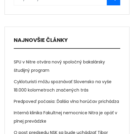
NAJNOVŠIE ČLÁNKY
SPU v Nitre otvára nový spoločný bakalársky
študijný program
Cykloturisti môžu spoznávať Slovensko na vyše
18.000 kolometroch značených trás
Predpoveď počasia: Ďalšia vlna horúčav prichádza
Interná klinika Fakultnej nemocnice Nitra je opäť v
plnej prevádzke
O post predsedu NSK sa bude uchádzať Tibor