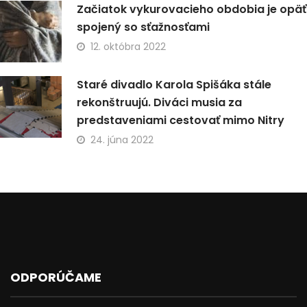
Začiatok vykurovacieho obdobia je opäť
spojený so sťažnosťami
12. októbra 2022
Staré divadlo Karola Spišáka stále
rekonštruujú. Diváci musia za
predstaveniami cestovať mimo Nitry
24. júna 2022
ODPORÚČAME