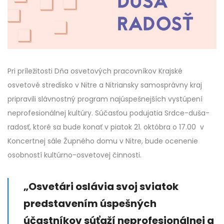
Pri príležitosti Dňa osvetových pracovníkov Krajské
osvetové stredisko v Nitre a Nitriansky samosprávny kraj
pripravili slávnostný program najúspešnejších vystúpení
neprofesionálnej kultúry. Súčasťou podujatia Srdce-duša-
radosť, ktoré sa bude konať v piatok 21. októbra o 17.00 v
Koncertnej sále Župného domu v Nitre, bude ocenenie
osobností kultúrno-osvetovej činnosti.
„Osvetári oslávia svoj sviatok
predstavením úspešných
účastníkov súťaží neprofesionálnej a