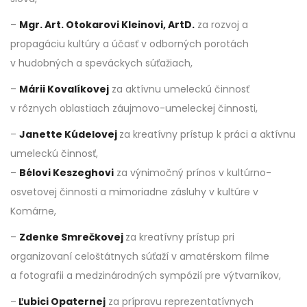
–
Mgr. Art. Otokarovi Kleinovi, ArtD.
za rozvoj a
propagáciu kultúry a účasť v odborných porotách
v hudobných a speváckych súťažiach,
–
Márii Kovalíkovej
za aktívnu umeleckú činnosť
v rôznych oblastiach záujmovo-umeleckej činnosti,
–
Janette Kúdelovej
za kreatívny prístup k práci a aktívnu
umeleckú činnosť,
–
Bélovi Keszeghovi
za výnimočný prínos v kultúrno-
osvetovej činnosti a mimoriadne zásluhy v kultúre v
Komárne,
–
Zdenke Smrečkovej
za kreatívny prístup pri
organizovaní celoštátnych súťaží v amatérskom filme
a fotografii a medzinárodných sympózií pre výtvarníkov,
–
Ľubici Opaternej
za prípravu reprezentatívnych