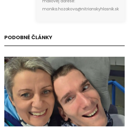
mailovej adrese:
monika.hozakova@nitrianskyhlasnik.sk
PODOBNÉ ČLÁNKY