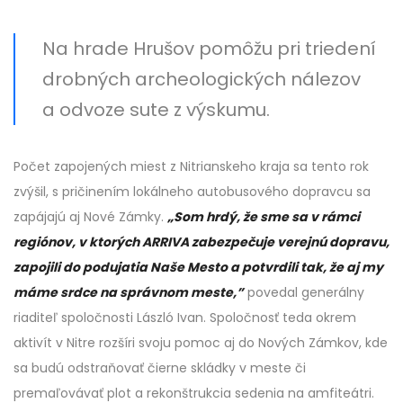
Na hrade Hrušov pomôžu pri triedení
drobných archeologických nálezov
a odvoze sute z výskumu.
Počet zapojených miest z Nitrianskeho kraja sa tento rok
zvýšil, s pričinením lokálneho autobusového dopravcu sa
zapájajú aj Nové Zámky.
„Som hrdý, že sme sa v rámci
regiónov, v ktorých ARRIVA zabezpečuje verejnú dopravu,
zapojili do podujatia Naše Mesto a potvrdili tak, že aj my
máme srdce na správnom meste,”
povedal generálny
riaditeľ spoločnosti László Ivan. Spoločnosť teda okrem
aktivít v Nitre rozšíri svoju pomoc aj do Nových Zámkov, kde
sa budú odstraňovať čierne skládky v meste či
premaľovávať plot a rekonštrukcia sedenia na amfiteátri.