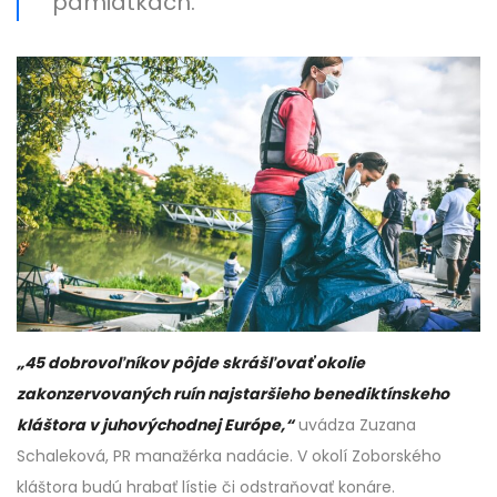
pamiatkach.
„45 dobrovoľníkov pôjde skrášľovať okolie
zakonzervovaných ruín najstaršieho benediktínskeho
kláštora v juhovýchodnej Európe,“
uvádza Zuzana
Schaleková, PR manažérka nadácie. V okolí Zoborského
kláštora budú hrabať lístie či odstraňovať konáre.