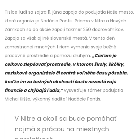
Tisíce ľudí sa zajtra 11. júna zapoja do podujatia Naše mesto,
ktoré organizuje Nadácia Pontis. Priamo v Nitre a Nových
Zámkoch sa do akcie zapojí takmer 250 dobrovoľníkov.
Zapoja sa však aj iné slovenské mestá. V tento deň
zamestnanci mnohých firiem vymenia svoje bežné
pracovné prostredie a pomožu druhým.
„Cieľom je
celkovo zlepšovať prostredie, v ktorom školy, škôlky,
neziskové organizácie či centrá voľného času pôsobia,
keďže im za bežných okolností často nezostávajú
financie a chýbajú ľudia,“
vysvetľuje zámer podujatia
Michal Kišša, výkonný riaditeľ Nadácie Pontis.
V Nitre a okolí sa bude pomáhať
najmä s prácou na miestnych