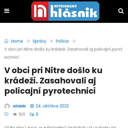
Home
Správy
Polícia
V obci pri Nitre došlo ku krádeži. Zasahovali aj policajní pyrot
echnici
V obci pri Nitre došlo ku
krádeži. Zasahovali aj
policajní pyrotechnici
24. októbra 2022
ADMIN
601
0
Výbušnú noc a následnú krádež už vyšetruje