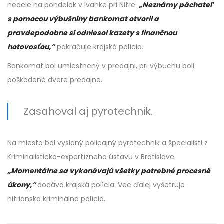
nedele na pondelok v Ivanke pri Nitre.
„Neznámy páchateľ
s pomocou výbušniny bankomat otvoril a
pravdepodobne si odniesol kazety s finančnou
hotovosťou,“
pokračuje krajská polícia.
Bankomat bol umiestnený v predajni, pri výbuchu boli
poškodené dvere predajne.
Zasahoval aj pyrotechnik.
Na miesto bol vyslaný policajný pyrotechnik a špecialisti z
Kriminalisticko-expertízneho ústavu v Bratislave.
„Momentálne sa vykonávajú všetky potrebné procesné
úkony,“
dodáva krajská polícia. Vec ďalej vyšetruje
nitrianska kriminálna polícia.