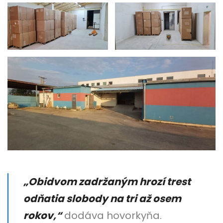
„Obidvom zadržaným hrozí trest
odňatia slobody na tri až osem
rokov,“
dodáva hovorkyňa.