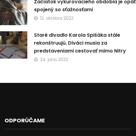
Začiatok vykurovacieho obdobia je opäť
spojený so sťažnosťami
12. októbra 2022
Staré divadlo Karola Spišáka stále
rekonštruujú. Diváci musia za
predstaveniami cestovať mimo Nitry
24. júna 2022
ODPORÚČAME