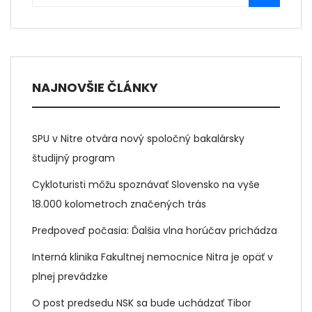
NAJNOVŠIE ČLÁNKY
SPU v Nitre otvára nový spoločný bakalársky
študijný program
Cykloturisti môžu spoznávať Slovensko na vyše
18.000 kolometroch značených trás
Predpoveď počasia: Ďalšia vlna horúčav prichádza
Interná klinika Fakultnej nemocnice Nitra je opäť v
plnej prevádzke
O post predsedu NSK sa bude uchádzať Tibor