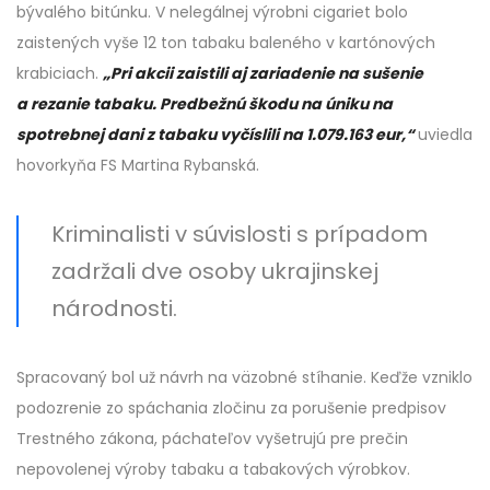
bývalého bitúnku. V nelegálnej výrobni cigariet bolo
zaistených vyše 12 ton tabaku baleného v kartónových
krabiciach.
„Pri akcii zaistili aj zariadenie na sušenie
a rezanie tabaku. Predbežnú škodu na úniku na
spotrebnej dani z tabaku vyčíslili na 1.079.163 eur,“
uviedla
hovorkyňa FS Martina Rybanská.
Kriminalisti v súvislosti s prípadom
zadržali dve osoby ukrajinskej
národnosti.
Spracovaný bol už návrh na väzobné stíhanie. Keďže vzniklo
podozrenie zo spáchania zločinu za porušenie predpisov
Trestného zákona, páchateľov vyšetrujú pre prečin
nepovolenej výroby tabaku a tabakových výrobkov.