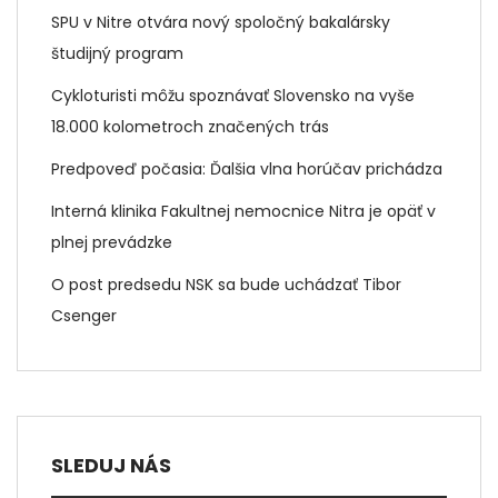
SPU v Nitre otvára nový spoločný bakalársky
študijný program
Cykloturisti môžu spoznávať Slovensko na vyše
18.000 kolometroch značených trás
Predpoveď počasia: Ďalšia vlna horúčav prichádza
Interná klinika Fakultnej nemocnice Nitra je opäť v
plnej prevádzke
O post predsedu NSK sa bude uchádzať Tibor
Csenger
SLEDUJ NÁS