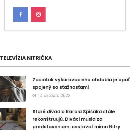
TELEVÍZIA NITRIČKA
Začiatok vykurovacieho obdobia je opäť
spojený so sťažnosťami
12. októbra 2022
Staré divadlo Karola Spišáka stále
rekonštruujú. Diváci musia za
predstaveniami cestovať mimo Nitry