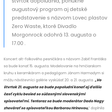
štvrtok dopoludnia, ponúkne
augustový program aj detské
predstavenie s názvom Lovec plastov
Zero Waste, ktoré Divadlo
Morgonrock odohrá 13. augusta o
17.00 .
Koncert alt-folkového pesničkára s názvom Zabiť Františka
sa bude konať 15. augusta. Modelovanie na hrnčiarskom
kruhu s keramikárom a pedagógom Jánom Harmadym si
môžu návštevníci galérie vyskúšať 20. a 21. augusta.
„Vo
štvrtok 21. augusta sa bude popoludní konať aj ďalšia
časť cyklu besied so súčasnými slovenskými
spisovateľmi. Tentoraz sa bude moderátor Dado Nagy
zhovárať so spisovateľkou Barborou Hrínovou,
“ doplnila