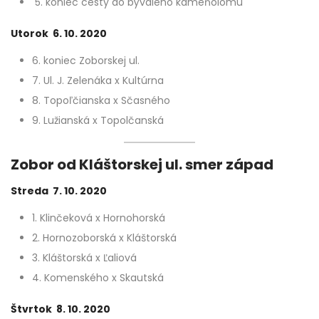
5. koniec cesty do bývalého kameňolomu
Utorok 6. 10. 2020
6. koniec Zoborskej ul.
7. Ul. J. Zelenáka x Kultúrna
8. Topoľčianska x Sčasného
9. Lužianská x Topolčanská
Zobor od Kláštorskej ul. smer západ
Streda 7. 10. 2020
1. Klinčeková x Hornohorská
2. Hornozoborská x Kláštorská
3. Kláštorská x Ľaliová
4. Komenského x Skautská
Štvrtok 8. 10. 2020