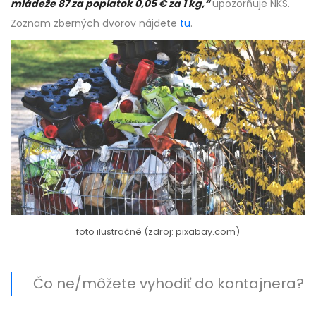
mládeže 87 za poplatok 0,05 € za 1 kg,“
upozorňuje NKS.
Zoznam zberných dvorov nájdete
tu
.
foto ilustračné (zdroj: pixabay.com)
Čo ne/môžete vyhodiť do kontajnera?