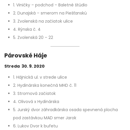
1. Viničky – podchod – Baletné štúdio
2. Dunajská – smerom na Piešťanskú
3. Zvolenská na začiatok ulice
4. Rýnska č. 4
5. Zvolenská 20 – 22
Párovské Háje
Streda 30. 9. 2020
1. Hájnická ul. v strede ulice
2. Hydinárska konečná MHD č. 11
3. Stromová začiatok
4. Olivová x Hydinárska
5. Jurský dvor záhradkárska osada spevnená plocha
pod zastávkou MAD smer Jarok
6. Lukov Dvor k bufetu