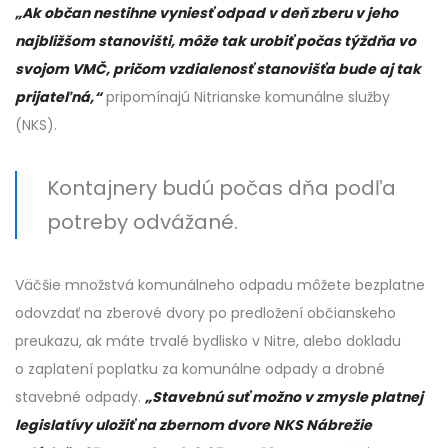
„Ak občan nestihne vyniesť odpad v deň zberu v jeho
najbližšom stanovišti, môže tak urobiť počas týždňa vo
svojom VMČ, pričom vzdialenosť stanovišťa bude aj tak
prijateľná,“
pripomínajú Nitrianske komunálne služby
(NKS).
Kontajnery budú počas dňa podľa
potreby odvážané.
Väčšie množstvá komunálneho odpadu môžete bezplatne
odovzdať na zberové dvory po predložení občianskeho
preukazu, ak máte trvalé bydlisko v Nitre, alebo dokladu
o zaplatení poplatku za komunálne odpady a drobné
stavebné odpady.
„Stavebnú suť možno v zmysle platnej
legislatívy uložiť na zbernom dvore NKS Nábrežie