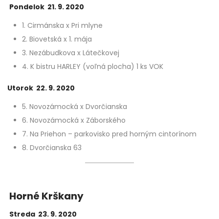
Pondelok 21. 9. 2020
1. Cirmánska x Pri mlyne
2. Biovetská x 1. mája
3. Nezábudkova x Látečkovej
4. K bistru HARLEY (voľná plocha) 1 ks VOK
Utorok 22. 9. 2020
5. Novozámocká x Dvorčianska
6. Novozámocká x Záborského
7. Na Priehon – parkovisko pred horným cintorínom
8. Dvorčianska 63
Horné Krškany
Streda 23. 9. 2020