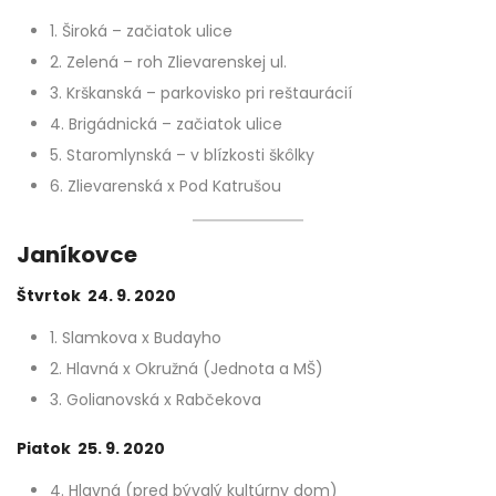
1. Široká – začiatok ulice
2. Zelená – roh Zlievarenskej ul.
3. Krškanská – parkovisko pri reštaurácií
4. Brigádnická – začiatok ulice
5. Staromlynská – v blízkosti škôlky
6. Zlievarenská x Pod Katrušou
Janíkovce
Štvrtok 24. 9. 2020
1. Slamkova x Budayho
2. Hlavná x Okružná (Jednota a MŠ)
3. Golianovská x Rabčekova
Piatok 25. 9. 2020
4. Hlavná (pred bývalý kultúrny dom)