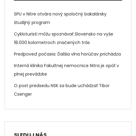
SPU v Nitre otvára nový spoločný bakalársky
študijný program
Cykloturisti môžu spoznávať Slovensko na vyše
18.000 kolometroch značených trás
Predpoveď počasia: Ďalšia vlna horúčav prichádza
Interná klinika Fakultnej nemocnice Nitra je opäť v
plnej prevádzke
O post predsedu NSK sa bude uchádzať Tibor
Csenger
SLEDUJ NÁS