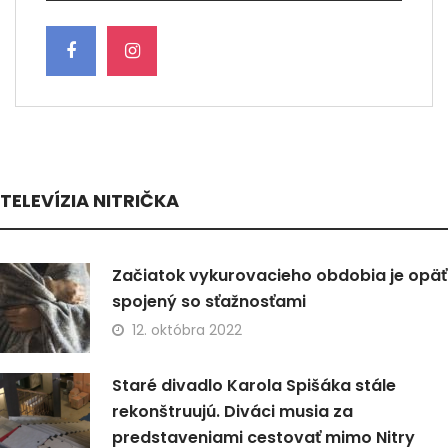
TELEVÍZIA NITRIČKA
Začiatok vykurovacieho obdobia je opäť
spojený so sťažnosťami
12. októbra 2022
Staré divadlo Karola Spišáka stále
rekonštruujú. Diváci musia za
predstaveniami cestovať mimo Nitry