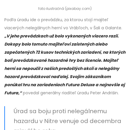
foto ilustračná (pixabay.com)
Podľa úradu ide o prevádzku, za ktorou stojí majiteľ
viacerých nelegálnych herní vo Vrábľoch, v Šali a Galante.
„V jeho prevádzkach už bolo vykonaných viacero razií.
Dokopy bolo tomuto majiteľovi zaistených alebo
zapečatených 72 kusov technických zariadení, na ktorých
boli prevádzkované hazardné hry bez licencie. Majiteľ
herní sa nepoučil z našich predošlých akcií a nelegálny
hazard prevádzkoval naďalej. Svojim zákazníkom
ponúkal hru na zariadeniach Futura Deluxe a najnovšie aj
Futura,“
povedal generálny riaditeľ úradu Peter Andrišin.
Úrad sa boju proti nelegálnemu
hazardu v Nitre venuje od decembra