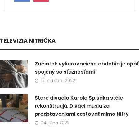
TELEVÍZIA NITRIČKA
Začiatok vykurovacieho obdobia je opäť
spojený so sťažnosťami
12. októbra 2022
Staré divadlo Karola Spišáka stále
rekonštruujú. Diváci musia za
predstaveniami cestovať mimo Nitry
24. júna 2022