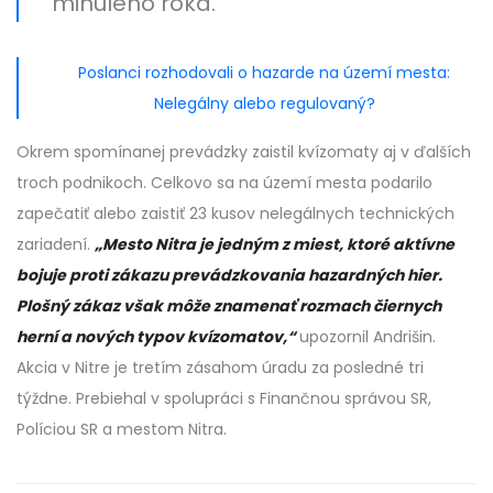
minulého roka.
Poslanci rozhodovali o hazarde na území mesta:
Nelegálny alebo regulovaný?
Okrem spomínanej prevádzky zaistil kvízomaty aj v ďalších
troch podnikoch. Celkovo sa na území mesta podarilo
zapečatiť alebo zaistiť 23 kusov nelegálnych technických
zariadení.
„Mesto Nitra je jedným z miest, ktoré aktívne
bojuje proti zákazu prevádzkovania hazardných hier.
Plošný zákaz však môže znamenať rozmach čiernych
herní a nových typov kvízomatov,“
upozornil Andrišin.
Akcia v Nitre je tretím zásahom úradu za posledné tri
týždne. Prebiehal v spolupráci s Finančnou správou SR,
Políciou SR a mestom Nitra.