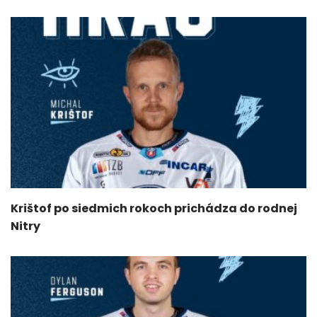
Krištof po siedmich rokoch prichádza do rodnej
Nitry