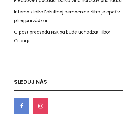
Predpoveď počasia: Ďalšia vlna horúčav prichádza
Interná klinika Fakultnej nemocnice Nitra je opäť v
plnej prevádzke
O post predsedu NSK sa bude uchádzať Tibor
Csenger
SLEDUJ NÁS