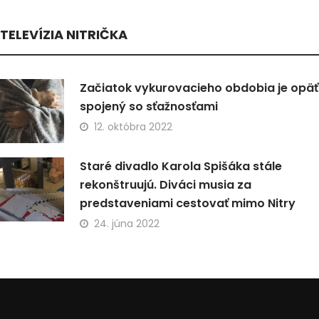
TELEVÍZIA NITRIČKA
Začiatok vykurovacieho obdobia je opäť
spojený so sťažnosťami
12. októbra 2022
Staré divadlo Karola Spišáka stále
rekonštruujú. Diváci musia za
predstaveniami cestovať mimo Nitry
24. júna 2022