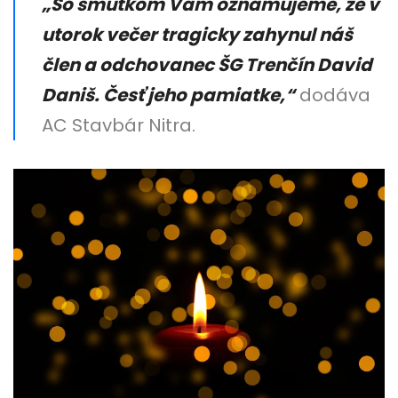
„So smútkom Vám oznamujeme, že v
utorok večer tragicky zahynul náš
člen a odchovanec ŠG Trenčín David
Daniš. Česť jeho pamiatke,“
dodáva
AC Stavbár Nitra.