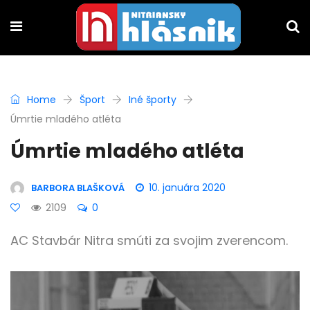
Home
Šport
Iné športy
Úmrtie mladého atléta
Úmrtie mladého atléta
10. januára 2020
BARBORA BLAŠKOVÁ
2109
0
AC Stavbár Nitra smúti za svojim zverencom.