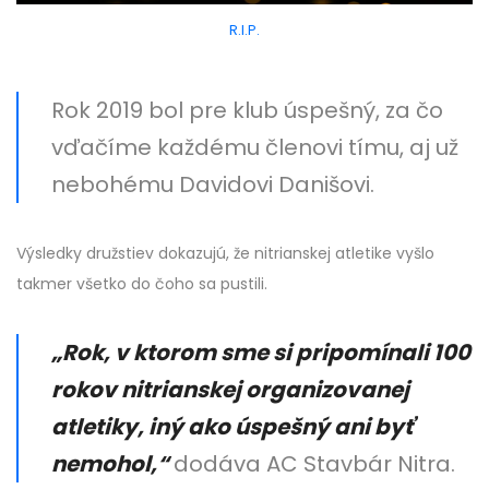
R.I.P.
Rok 2019 bol pre klub úspešný, za čo
vďačíme každému členovi tímu, aj už
nebohému Davidovi Danišovi.
Výsledky družstiev dokazujú, že nitrianskej atletike vyšlo
takmer všetko do čoho sa pustili.
„Rok, v ktorom sme si pripomínali 100
rokov nitrianskej organizovanej
atletiky, iný ako úspešný ani byť
nemohol,“
dodáva AC Stavbár Nitra.