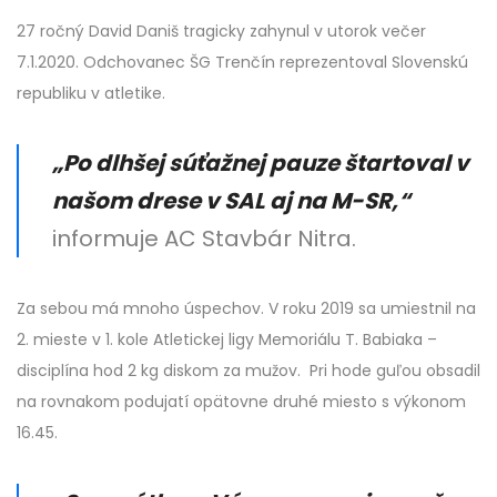
27 ročný David Daniš tragicky zahynul v utorok večer
7.1.2020. Odchovanec ŠG Trenčín reprezentoval Slovenskú
republiku v atletike.
„Po dlhšej súťažnej pauze štartoval v
našom drese v SAL aj na M-SR,“
informuje AC Stavbár Nitra.
Za sebou má mnoho úspechov. V roku 2019 sa umiestnil na
2. mieste v 1. kole Atletickej ligy Memoriálu T. Babiaka –
disciplína hod 2 kg diskom za mužov. Pri hode guľou obsadil
na rovnakom podujatí opätovne druhé miesto s výkonom
16.45.