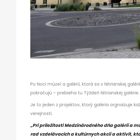
Po Noci múzeí a galérií, ktorá sa v Nitrianskej galé
pokračujú – prebieha tu Týždeň Nitrianskej galérie.
Je to jeden z projektov, ktorý galéria orgnaizuje ka
verejnosti.
„Pri príležitosti Medzinárodného dňa galérií a mú
rad vzdelávacích a kultúrnych akcií a aktivít,