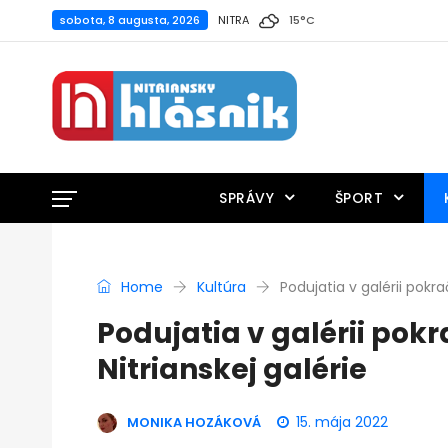
sobota, 8 augusta, 2026
NITRA
15
°
C
SPRÁVY
ŠPORT
Home
Kultúra
Podujatia v galérii pokra
Podujatia v galérii pok
Nitrianskej galérie
15. mája 2022
MONIKA HOZÁKOVÁ