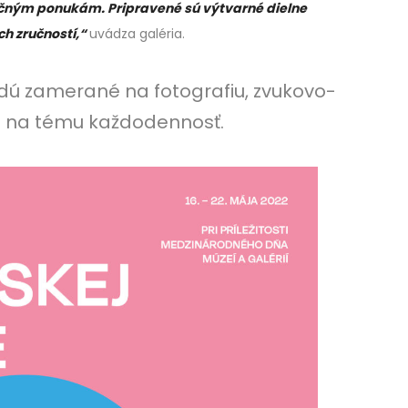
čným ponukám. Pripravené sú výtvarné dielne
ch zručností,“
uvádza galéria.
udú zamerané na fotografiu, zvukovo-
e na tému každodennosť.