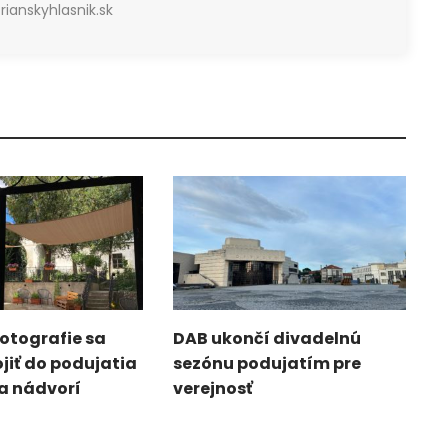
ianskyhlasnik.sk
fotografie sa
DAB ukončí divadelnú
jiť do podujatia
sezónu podujatím pre
a nádvorí
verejnosť