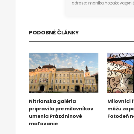
adrese: monika.hozakova@nitr
PODOBNÉ ČLÁNKY
Nitrianska galéria
Milovníci 
pripravila pre milovníkov
môžu zapo
umenia Prázdninové
Fotodeň n
maľovanie