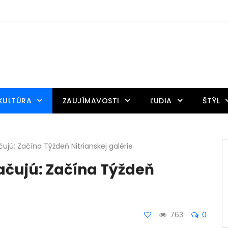
KULTÚRA
ZAUJÍMAVOSTI
ĽUDIA
ŠTÝL
čujú: Začína Týždeň Nitrianskej galérie
račujú: Začína Týždeň
763
0