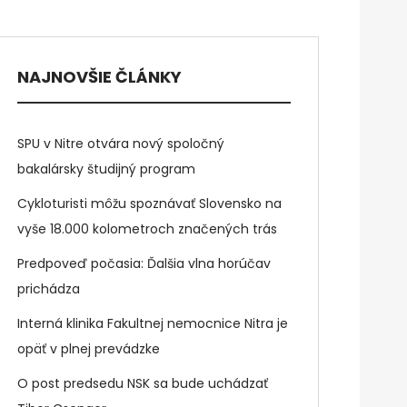
NAJNOVŠIE ČLÁNKY
SPU v Nitre otvára nový spoločný
bakalársky študijný program
Cykloturisti môžu spoznávať Slovensko na
vyše 18.000 kolometroch značených trás
Predpoveď počasia: Ďalšia vlna horúčav
prichádza
Interná klinika Fakultnej nemocnice Nitra je
opäť v plnej prevádzke
O post predsedu NSK sa bude uchádzať