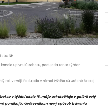
foto: NH
rii konala uplynulú sobotu, podujatia tento týždeň
ždý rok v máji. Podujatia v rámci týždňa sú určené širokej
zeí sa v týždni okolo 18. mája uskutočňuje v galérii celý
 ktoré ponúkajú návštevníkom nový spôsob trávenia