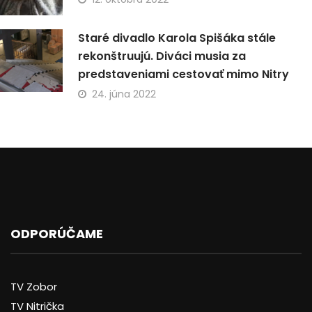
Staré divadlo Karola Spišáka stále
rekonštruujú. Diváci musia za
predstaveniami cestovať mimo Nitry
24. júna 2022
ODPORÚČAME
TV Zobor
TV Nitrička