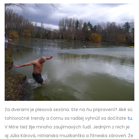
Za dverami je plesová sezóna. Ste na ňu pripravení? Aké sú
tohtoročné trendy a čomu sa radšej vyhnúť sa dočítate
tu.
V Nitre tiež žije mnoho zaujímavých ľudí. Jedným z nich je
aj Júlia Kárová, nitrianska muzikantka a fitneska zároveň. Že