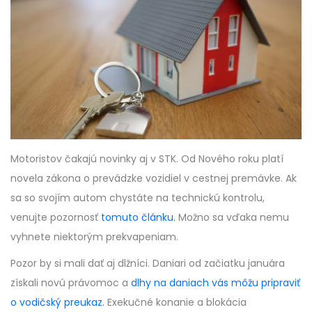
Motoristov čakajú novinky aj v STK. Od Nového roku platí
novela zákona o prevádzke vozidiel v cestnej premávke. Ak
sa so svojím autom chystáte na technickú kontrolu,
venujte pozornosť
tomuto článku.
Možno sa vďaka nemu
vyhnete niektorým prekvapeniam.
Pozor by si mali dať aj dlžníci. Daniari od začiatku januára
získali novú právomoc a
dlhy na daniach vás môžu pripraviť
o vodičský preukaz.
Exekučné konanie a blokácia