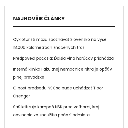
NAJNOVŠIE ČLÁNKY
Cykloturisti môžu spoznávať Slovensko na vyše
18.000 kolometroch značených trás
Predpoveď počasia: Ďalšia vlna horúčav prichádza
Interná klinika Fakultnej nemocnice Nitra je opäť v
plnej prevádzke
O post predsedu NSK sa bude uchádzať Tibor
Csenger
SaS kritizuje kampaň NSK pred voľbami, kraj
obvinenia zo zneužitia peňazí odmieta