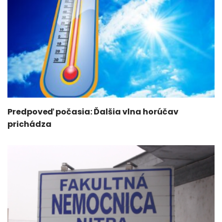
Predpoveď počasia: Ďalšia vlna horúčav
prichádza