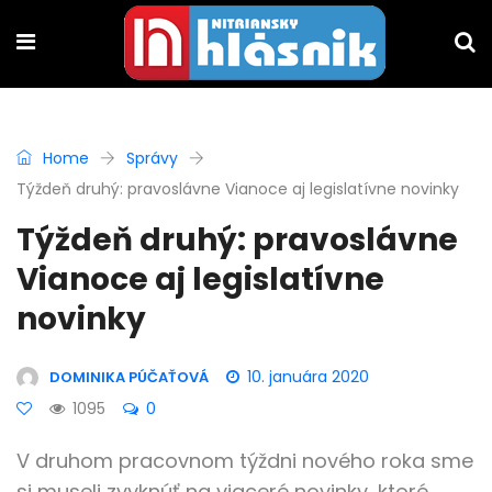
Home
Správy
Týždeň druhý: pravoslávne Vianoce aj legislatívne novinky
Týždeň druhý: pravoslávne
Vianoce aj legislatívne
novinky
10. januára 2020
DOMINIKA PÚČAŤOVÁ
1095
0
V druhom pracovnom týždni nového roka sme
si museli zvyknúť na viaceré novinky, ktoré