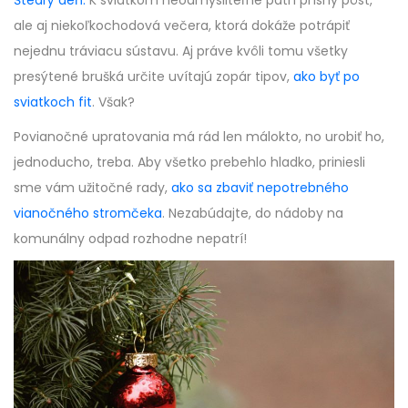
Štedrý deň.
K sviatkom neodmysliteľne patrí prísny pôst,
ale aj niekoľkochodová večera, ktorá dokáže potrápiť
nejednu tráviacu sústavu. Aj práve kvôli tomu všetky
presýtené brušká určite uvítajú zopár tipov,
ako byť po
sviatkoch fit
. Však?
Povianočné upratovania má rád len málokto, no urobiť ho,
jednoducho, treba. Aby všetko prebehlo hladko, priniesli
sme vám užitočné rady,
ako sa zbaviť nepotrebného
vianočného stromčeka
. Nezabúdajte, do nádoby na
komunálny odpad rozhodne nepatrí!