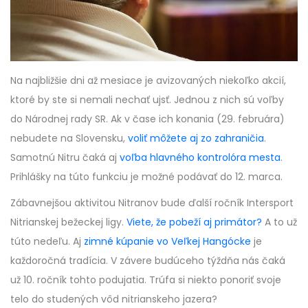
Na najbližšie dni až mesiace je avizovaných niekoľko akcií,
ktoré by ste si nemali nechať ujsť. Jednou z nich sú voľby
do Národnej rady SR. Ak v čase ich konania (29. februára)
nebudete na Slovensku,
voliť môžete aj zo zahraničia
.
Samotnú Nitru čaká aj
voľba hlavného kontrolóra mesta
.
Prihlášky na túto funkciu je možné podávať do 12. marca.
Zábavnejšou aktivitou Nitranov bude ďalší ročník Intersport
Nitrianskej bežeckej ligy.
Viete, že pobeží aj primátor?
A to už
túto nedeľu. Aj
zimné kúpanie vo Veľkej Hangócke
je
každoročná tradícia. V závere budúceho týždňa nás čaká
už 10. ročník tohto podujatia. Trúfa si niekto ponoriť svoje
telo do studených vôd nitrianskeho jazera?