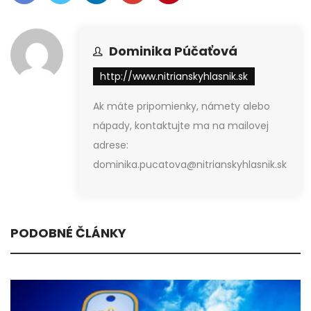
Dominika Púčaťová
http://www.nitrianskyhlasnik.sk
Ak máte pripomienky, námety alebo
nápady, kontaktujte ma na mailovej
adrese:
dominika.pucatova@nitrianskyhlasnik.sk
PODOBNÉ ČLÁNKY