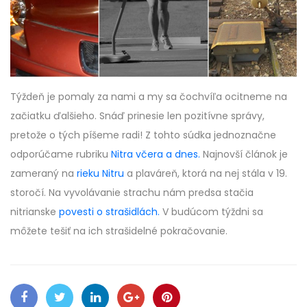
Týždeň je pomaly za nami a my sa čochvíľa ocitneme na
začiatku ďalšieho. Snáď prinesie len pozitívne správy,
pretože o tých píšeme radi! Z tohto súdka jednoznačne
odporúčame rubriku
Nitra včera a dnes.
Najnovší článok je
zameraný na
rieku Nitru
a plaváreň, ktorá na nej stála v 19.
storočí. Na vyvolávanie strachu nám predsa stačia
nitrianske
povesti o strašidlách.
V budúcom týždni sa
môžete tešiť na ich strašidelné pokračovanie.