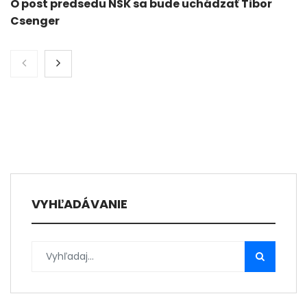
O post predsedu NSK sa bude uchádzať Tibor
Csenger
VYHĽADÁVANIE