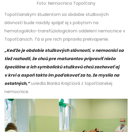
Foto: Nemocnica Topoľčany
Topoľčianskym študentom sa obdobie stužkových
slávností bude navždy spájať aj s pobytom na
hematogolicko-transfúziologickom oddelení nemocnice v
Topoľčanoch. Tá si pre nich pripravila prekvapenie.
„Keďže je obdobie stužkových slávností, v nemocnici sa
tiež rozhodli, že chcú pre maturantov pripraviť niečo
špeciálne a ich symbolickú stužkovú chcú zachovať aj
v krvi a aspoň takto im poďakovať za to, že myslia na
ostatných,“
uviedla Bianka Krejčíová z topoľčianskej
nemocnice.