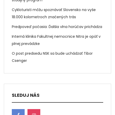
študijný program
Cykloturisti môžu spoznávať Slovensko na vyše
18.000 kolometroch značených trás
Predpoveď počasia: Ďalšia vlna horúčav prichádza
Interná klinika Fakultnej nemocnice Nitra je opäť v
plnej prevádzke
O post predsedu NSK sa bude uchádzať Tibor
Csenger
SLEDUJ NÁS