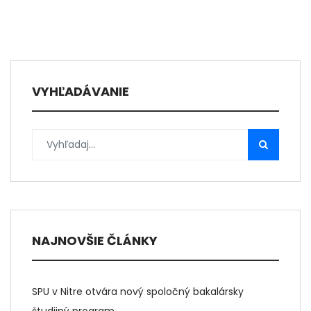
VYHĽADÁVANIE
NAJNOVŠIE ČLÁNKY
SPU v Nitre otvára nový spoločný bakalársky