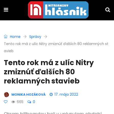
Home
Správy
Tento rok má z ulíc Nitry zmiznúť ďalších 80 reklamných st
avieb
Tento rok má z ulíc Nitry
zmiznúť ďalších 80
reklamných stavieb
17. mája 2022
MONIKA HOZÁKOVÁ
665
0
Okrem billboardov boli v uplynulom období