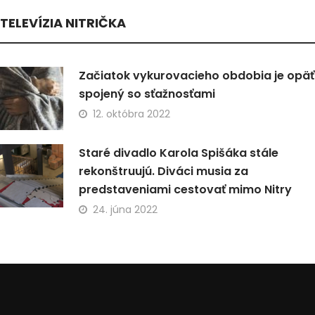
TELEVÍZIA NITRIČKA
Začiatok vykurovacieho obdobia je opäť
spojený so sťažnosťami
12. októbra 2022
Staré divadlo Karola Spišáka stále
rekonštruujú. Diváci musia za
predstaveniami cestovať mimo Nitry
24. júna 2022