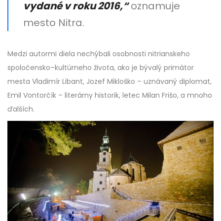
vydané v roku 2016,“
oznamuje
mesto Nitra.
Medzi autormi diela nechýbali osobnosti nitrianskeho
spoločensko–kultúrneho života, ako je bývalý primátor
mesta Vladimír Libant, Jozef Mikloško – uznávaný diplomat,
Emil Vontorčík – literárny historik, letec Milan Frišo, a mnoho
ďalších.