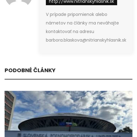
http://www.nitrianskyhlasnik.sk
V prípade pripomienok alebo
námetov na články ma neváhajte
kontaktovať na adresu
barbora.blaskova@nitrianskyhlasnik.sk
PODOBNÉ ČLÁNKY