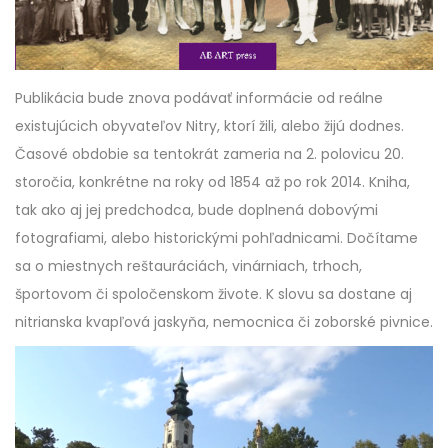
Publikácia bude znova podávať informácie od reálne
existujúcich obyvateľov Nitry, ktorí žili, alebo žijú dodnes.
Časové obdobie sa tentokrát zameria na 2. polovicu 20.
storočia, konkrétne na roky od 1854 až po rok 2014. Kniha,
tak ako aj jej predchodca, bude doplnená dobovými
fotografiami, alebo historickými pohľadnicami. Dočítame
sa o miestnych reštauráciách, vinárniach, trhoch,
športovom či spoločenskom živote. K slovu sa dostane aj
nitrianska kvapľová jaskyňa, nemocnica či zoborské pivnice.