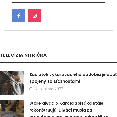
TELEVÍZIA NITRIČKA
Začiatok vykurovacieho obdobia je opäť
spojený so sťažnosťami
12. októbra 2022
Staré divadlo Karola Spišáka stále
rekonštruujú. Diváci musia za
predstaveniami cestovať mimo Nitry