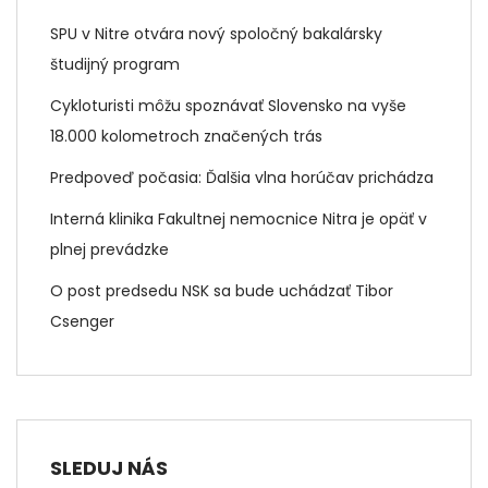
SPU v Nitre otvára nový spoločný bakalársky
študijný program
Cykloturisti môžu spoznávať Slovensko na vyše
18.000 kolometroch značených trás
Predpoveď počasia: Ďalšia vlna horúčav prichádza
Interná klinika Fakultnej nemocnice Nitra je opäť v
plnej prevádzke
O post predsedu NSK sa bude uchádzať Tibor
Csenger
SLEDUJ NÁS