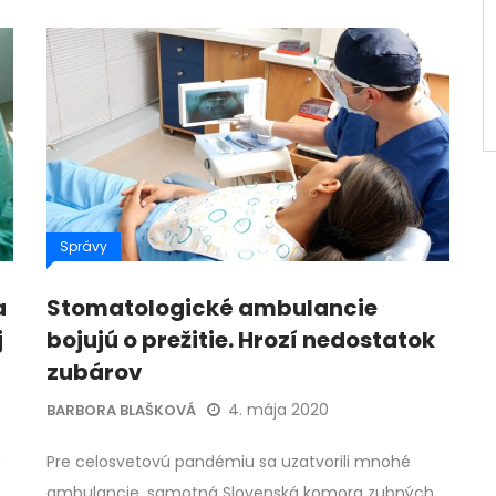
Správy
a
Stomatologické ambulancie
j
bojujú o prežitie. Hrozí nedostatok
zubárov
4. mája 2020
BARBORA BLAŠKOVÁ
Pre celosvetovú pandémiu sa uzatvorili mnohé
ambulancie, samotná Slovenská komora zubných