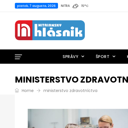
piatok, 7 augusta, 2026
NITRA
15
°
C
SPRÁVY
ŠPORT
MINISTERSTVO ZDRAVOT
Home
ministerstvo zdravotníctva