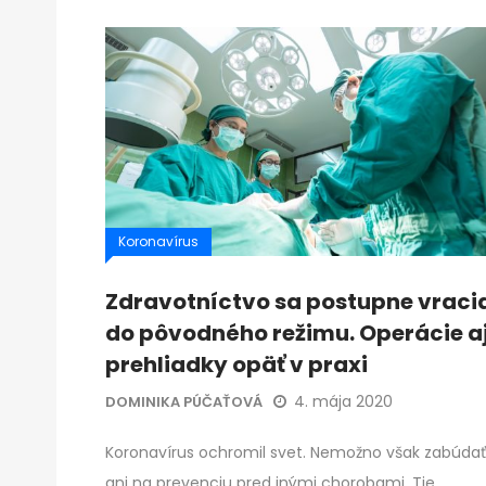
Koronavírus
Zdravotníctvo sa postupne vraci
do pôvodného režimu. Operácie a
prehliadky opäť v praxi
4. mája 2020
DOMINIKA PÚČAŤOVÁ
Koronavírus ochromil svet. Nemožno však zabúdať
ani na prevenciu pred inými chorobami. Tie