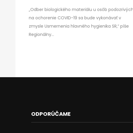
„Odber biologického materiálu u osôb podozrivýc
na ochorenie COVID-19 sa bude vykonávať v
zmysle Usmernenia hlavného hygienika SR,“ píše
Regionálny…
ODPORÚČAME