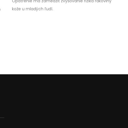
Opatrenie má zamedziť zvyšovanie rizika rakoviny
kože u mladých ľudí.
h