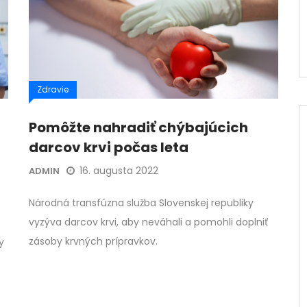
Zdravie
Pomôžte nahradiť chýbajúcich
darcov krvi počas leta
16. augusta 2022
ADMIN
Národná transfúzna služba Slovenskej republiky
vyzýva darcov krvi, aby neváhali a pomohli doplniť
zásoby krvných prípravkov.
y