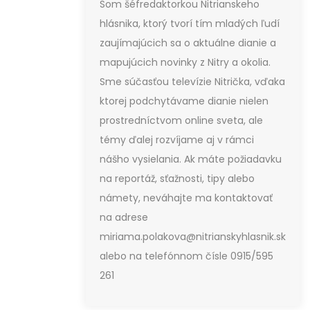
Som šéfredaktorkou Nitrianskeho
hlásnika, ktorý tvorí tím mladých ľudí
zaujímajúcich sa o aktuálne dianie a
mapujúcich novinky z Nitry a okolia.
Sme súčasťou televízie Nitrička, vďaka
ktorej podchytávame dianie nielen
prostredníctvom online sveta, ale
témy ďalej rozvíjame aj v rámci
nášho vysielania. Ak máte požiadavku
na reportáž, sťažnosti, tipy alebo
námety, neváhajte ma kontaktovať
na adrese
miriama.polakova@nitrianskyhlasnik.sk
alebo na telefónnom čísle 0915/595
261