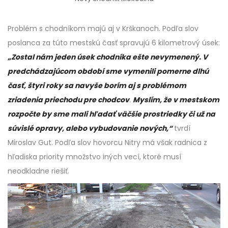
Problém s chodníkom majú aj v Krškanoch. Podľa slov
poslanca za túto mestskú časť spravujú 6 kilometrový úsek:
„Zostal nám jeden úsek chodníka ešte nevymenený. V
predchádzajúcom období sme vymenili pomerne dlhú
časť, štyri roky sa navyše borím aj s problémom
zriadenia priechodu pre chodcov
.
Myslím, že v mestskom
rozpočte by sme mali hľadať väčšie prostriedky či už na
súvislé opravy, alebo vybudovanie nových,“
tvrdí
Miroslav Gut. Podľa slov hovorcu Nitry má však radnica z
hľadiska priority množstvo iných vecí, ktoré musí
neodkladne riešiť.