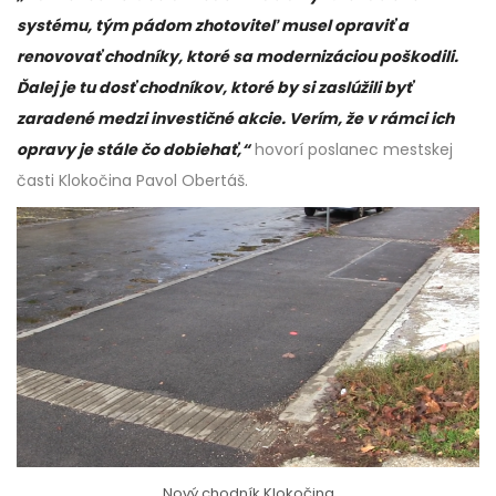
systému, tým pádom zhotoviteľ musel opraviť a
renovovať chodníky, ktoré sa modernizáciou poškodili.
Ďalej je tu dosť chodníkov, ktoré by si zaslúžili byť
zaradené medzi investičné akcie. Verím, že v rámci ich
opravy je stále čo dobiehať,“
hovorí poslanec mestskej
časti Klokočina Pavol Obertáš.
Nový chodník Klokočina