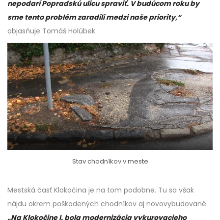
nepodarí Popradskú ulicu spraviť. V budúcom roku by
sme tento problém zaradili medzi naše priority,“
objasňuje Tomáš Holúbek.
Stav chodníkov v meste
Mestská časť Klokočina je na tom podobne. Tu sa však
nájdu okrem poškodených chodníkov aj novovybudované.
„Na Klokočine I. bola modernizácia vykurovacieho