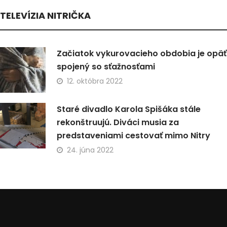
TELEVÍZIA NITRIČKA
Začiatok vykurovacieho obdobia je opäť
spojený so sťažnosťami
12. októbra 2022
Staré divadlo Karola Spišáka stále
rekonštruujú. Diváci musia za
predstaveniami cestovať mimo Nitry
24. júna 2022