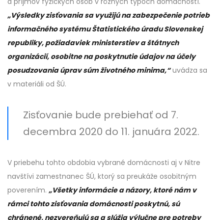
a príjmov fyzických osôb v rôznych typoch domácností.
„Výsledky zisťovania sa využijú na zabezpečenie potrieb
informačného systému Štatistického úradu Slovenskej
republiky, požiadaviek ministerstiev a štátnych
organizácií, osobitne na poskytnutie údajov na účely
posudzovania úprav súm životného minima,“
uvádza sa
v materiáli od ŠÚ.
Zisťovanie bude prebiehať od 7.
decembra 2020 do 11. januára 2022.
V priebehu tohto obdobia vybrané domácnosti aj v Nitre
navštívi zamestnanec ŠÚ, ktorý sa preukáže osobitným
poverením.
„Všetky informácie a názory, ktoré nám v
rámci tohto zisťovania domácnosti poskytnú, sú
chránené, nezvereňujú sa a slúžia výlučne pre potreby