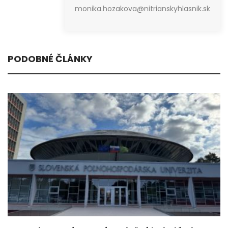
monika.hozakova@nitrianskyhlasnik.sk
PODOBNÉ ČLÁNKY