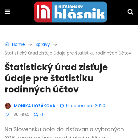
Home
Správy
Štatistický úrad zisťuje údaje pre štatistiku rodinných účtov
Štatistický úrad zisťuje
údaje pre štatistiku
rodinných účtov
9. decembra 2020
MONIKA HOZÁKOVÁ
694
0
Na Slovensku bolo do zisťovania vybraných
308 samospráva, medzi nimi aj Nitra.