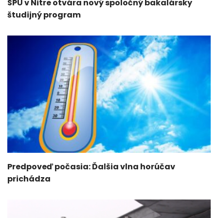
SPU v Nitre otvára nový spoločný bakalársky
študijný program
Predpoveď počasia: Ďalšia vlna horúčav
prichádza