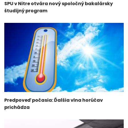
SPU v Nitre otvára nový spoločný bakalársky
študijný program
Predpoveď počasia: Ďalšia vlna horúčav
prichádza