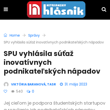
Home
Správy
SPU vyhlásila súťaž inovatívnych podnikateľských nápadov
SPU vyhlásila súťaž
inovatívnych
podnikateľských nápadov
31. mája 2023
VIKTÓRIA BARANOVÁ, TASR
540
0
Jej cieľom je podpora študentských startupov
a rozvíjanie ich podnikateľských nápadov.