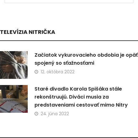
TELEVÍZIA NITRIČKA
Začiatok vykurovacieho obdobia je opäť
spojený so sťažnosťami
12. októbra 2022
Staré divadlo Karola Spišáka stále
rekonštruujú. Diváci musia za
predstaveniami cestovať mimo Nitry
24. júna 2022