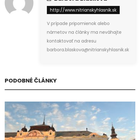
http://www.nitrianskyhlasnik.sk
V prípade pripomienok alebo
námetov na články ma neváhajte
kontaktovať na adresu
barbora.blaskova@nitrianskyhlasnik.sk
PODOBNÉ ČLÁNKY