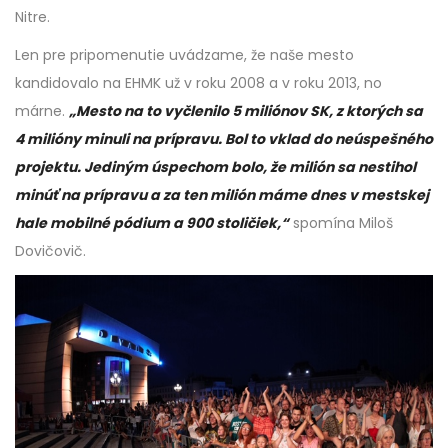
Nitre.
Len pre pripomenutie uvádzame, že naše mesto
kandidovalo na EHMK už v roku 2008 a v roku 2013, no
márne.
„Mesto na to vyčlenilo 5 miliónov SK, z ktorých sa
4 milióny minuli na prípravu. Bol to vklad do neúspešného
projektu. Jediným úspechom bolo, že milión sa nestihol
minúť na prípravu a za ten milión máme dnes v mestskej
hale mobilné pódium a 900 stoličiek,“
spomína Miloš
Dovičovič.