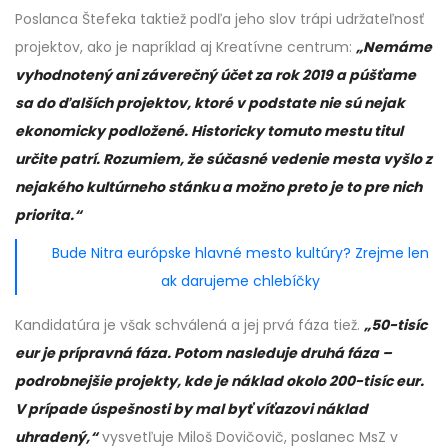
Poslanca Štefeka taktiež podľa jeho slov trápi udržateľnosť
projektov, ako je napríklad aj Kreatívne centrum:
„Nemáme
vyhodnotený ani záverečný účet za rok 2019 a púšťame
sa do ďalších projektov, ktoré v podstate nie sú nejak
ekonomicky podložené. Historicky tomuto mestu titul
určite patrí. Rozumiem, že súčasné vedenie mesta vyšlo z
nejakého kultúrneho stánku a možno preto je to pre nich
priorita.“
Bude Nitra európske hlavné mesto kultúry? Zrejme len
ak darujeme chlebíčky
Kandidatúra je však schválená a jej prvá fáza tiež.
„50-tisíc
eur
je prípravná fáza. Potom nasleduje druhá fáza –
podrobnejšie projekty, kde je náklad okolo 200-tisíc eur
.
V prípade úspešnosti by mal byť víťazovi náklad
uhradený,“
vysvetľuje Miloš Dovičovič, poslanec MsZ v