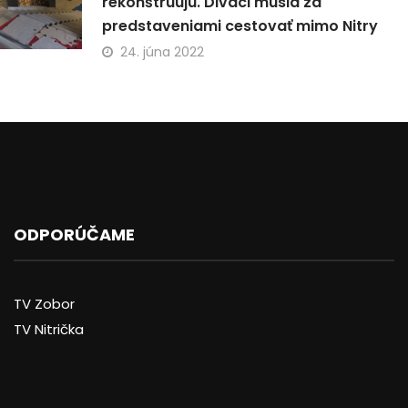
rekonštruujú. Diváci musia za
predstaveniami cestovať mimo Nitry
24. júna 2022
ODPORÚČAME
TV Zobor
TV Nitrička