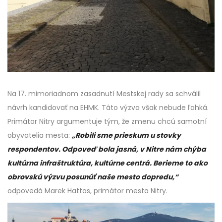
Na 17. mimoriadnom zasadnutí Mestskej rady sa schválil
návrh kandidovať na EHMK. Táto výzva však nebude ľahká.
Primátor Nitry argumentuje tým, že zmenu chcú samotní
obyvatelia mesta:
„Robili sme prieskum u stovky
respondentov. Odpoveď bola jasná, v Nitre nám chýba
kultúrna infraštruktúra, kultúrne centrá. Berieme to ako
obrovskú výzvu posunúť naše mesto dopredu,“
odpovedá Marek Hattas, primátor mesta Nitry.