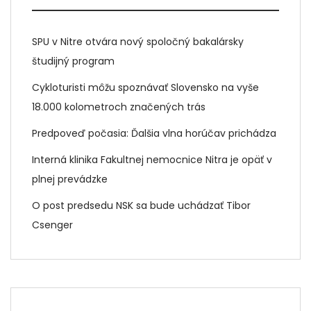
SPU v Nitre otvára nový spoločný bakalársky
študijný program
Cykloturisti môžu spoznávať Slovensko na vyše
18.000 kolometroch značených trás
Predpoveď počasia: Ďalšia vlna horúčav prichádza
Interná klinika Fakultnej nemocnice Nitra je opäť v
plnej prevádzke
O post predsedu NSK sa bude uchádzať Tibor
Csenger