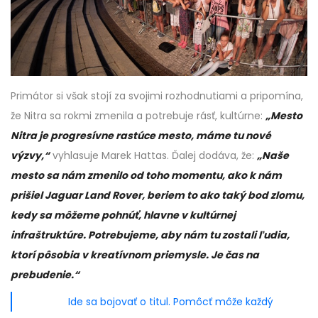
Primátor si však stojí za svojimi rozhodnutiami a pripomína,
že Nitra sa rokmi zmenila a potrebuje rásť, kultúrne:
„Mesto
Nitra je progresívne rastúce mesto, máme tu nové
výzvy,“
vyhlasuje Marek Hattas. Ďalej dodáva, že:
„Naše
mesto sa nám zmenilo od toho momentu, ako k nám
prišiel Jaguar Land Rover, beriem to ako taký bod zlomu,
kedy sa môžeme pohnúť, hlavne v kultúrnej
infraštruktúre. Potrebujeme, aby nám tu zostali ľudia,
ktorí pôsobia v kreatívnom priemysle. Je čas na
prebudenie.“
Ide sa bojovať o titul. Pomôcť môže každý