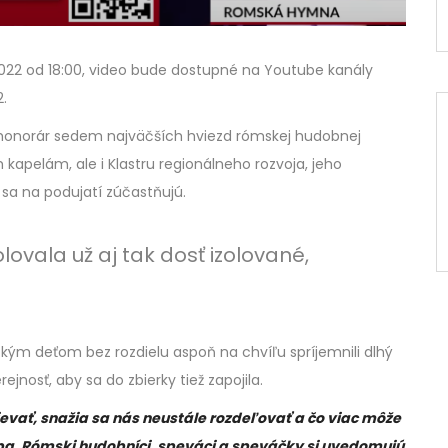
2022 od 18:00, video bude dostupné na Youtube kanály
.
 honorár sedem najväčších hviezd rómskej hudobnej
kapelám, ale i Klastru regionálneho rozvoja, jeho
 sa na podujatí zúčastňujú.
ovala už aj tak dosť izolované,
tkým deťom bez rozdielu aspoň na chvíľu spríjemnili dlhý
jnosť, aby sa do zbierky tiež zapojila.
vať, snažia sa nás neustále rozdeľovať a čo viac môže
ba. Rómski hudobníci, speváci a speváčky si uvedomujú