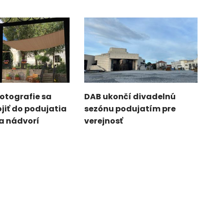
fotografie sa
DAB ukončí divadelnú
jiť do podujatia
sezónu podujatím pre
a nádvorí
verejnosť