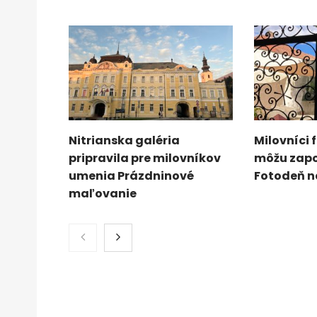
Nitrianska galéria
Milovníci 
pripravila pre milovníkov
môžu zapo
umenia Prázdninové
Fotodeň n
maľovanie