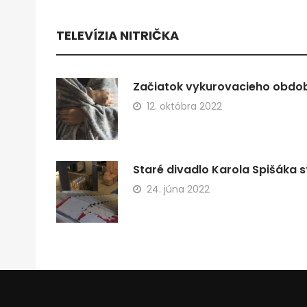
TELEVÍZIA NITRIČKA
Začiatok vykurovacieho obdobi
12. októbra 2022
Staré divadlo Karola Spišáka s
24. júna 2022