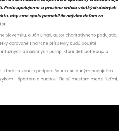
ti. Preto apelujeme a prosíme srdcia všetkých dobrých
jektu, aby sme spolu pomohli čo najviac deťom zo
ori.
e Slovensku, a Ján Bihari, autor charitatívneho podujatia,
šetky darované finančné príspevky budú použité
infúznych a injekčných púmp, ktoré deti potrebujú a
., ktoré sa venuje podpore športu, sa daným podujatím
m jazykom – športom a hudbou. Tie sú mostom medzi ľuďmi,