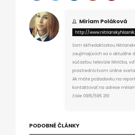
Miriam Poláková
http://www.nitrianskyhlasnik
Som šéfredaktorkou Nitrianske
zaujímajúcich sa o aktuálne d
súčasťou televízie Nitrička, 
prostredníctvom online sveta,
Ak máte požiadavku na report
kontaktovať na adrese miriam
čísle 0915/595 261
PODOBNÉ ČLÁNKY