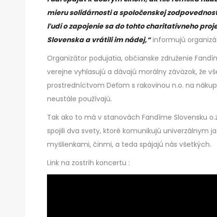
mieru solidárnosti a spoločenskej zodpovednos
ľudí o zapojenie sa do tohto charitatívneho pro
Slovenska a vrátili im nádej,“
informujú organizát
Organizátor podujatia, občianske združenie Fandím
verejne vyhlasujú a dávajú morálny záväzok, že v
prostredníctvom Deťom s rakovinou n.o. na nákup 
neustále používajú.
Tak ako to má v stanovách Fandíme Slovensku o.z
spojili dva svety, ktoré komunikujú univerzálny
myšlienkami, činmi, a teda spájajú nás všetkých.
Link na zostrih koncertu :