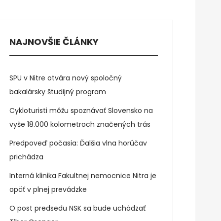
NAJNOVŠIE ČLÁNKY
SPU v Nitre otvára nový spoločný
bakalársky študijný program
Cykloturisti môžu spoznávať Slovensko na
vyše 18.000 kolometroch značených trás
Predpoveď počasia: Ďalšia vlna horúčav
prichádza
Interná klinika Fakultnej nemocnice Nitra je
opäť v plnej prevádzke
O post predsedu NSK sa bude uchádzať