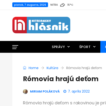
piatok, 7 augusta, 2026
NITRA
15
°
C
SPRÁVY
ŠPORT
Home
Kultúra
Rómovia hrajú deťom
Rómovia hrajú deťom
7. apríla 2022
MIRIAM POLÁKOVÁ
Rómovia hrajú deťom s rakovinou je p