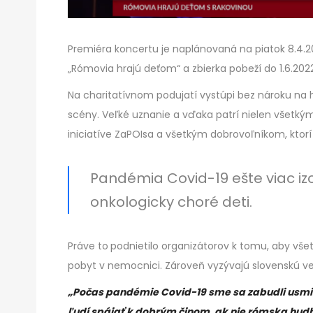
Premiéra koncertu je naplánovaná na piatok 8.4.
„Rómovia hrajú deťom“ a zbierka pobeží do 1.6.2022
Na charitatívnom podujatí vystúpi bez nároku na
scény. Veľké uznanie a vďaka patrí nielen všetkým 
iniciatíve ZaPOIsa a všetkým dobrovoľníkom, ktorí
Pandémia Covid-19 ešte viac izol
onkologicky choré deti.
Práve to
podnietilo organizátorov k tomu, aby vše
pobyt v nemocnici. Zároveň vyzývajú slovenskú vere
„Počas pandémie Covid-19 sme sa zabudli usmie
ľudí spájať k dobrým činom, ak nie rómska hud