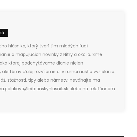
.sk
ho hlásnika, ktorý tvorí tím mladých ľudí
ianie a mapujúcich novinky z Nitry a okolia. Sme
vďaka ktorej podchytávame dianie nielen
 ale témy ďalej rozvíjame aj v rámci nášho vysielania.
áž, sťažnosti, tipy alebo námety, neváhajte ma
a.polakova@nitrianskyhlasnik.sk alebo na telefónnom