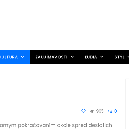
KULTÚRA
ZAUJÍMAVOSTI
ĽUDIA
ŠTÝL
965
0
riamym pokračovaním akcie spred desiatich