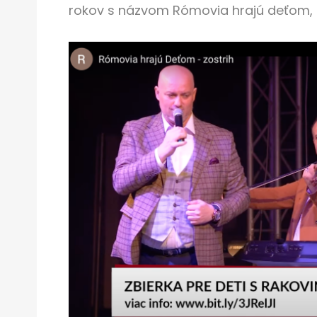
rokov s názvom Rómovia hrajú deťom, len