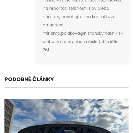
na reportáž, sťažnosti, tipy alebo
námety, neváhajte ma kontaktovať
na adrese
miriama.polakova@nitrianskyhlasnik.sk
alebo na telefónnom čísle 0915/595
261
PODOBNÉ ČLÁNKY