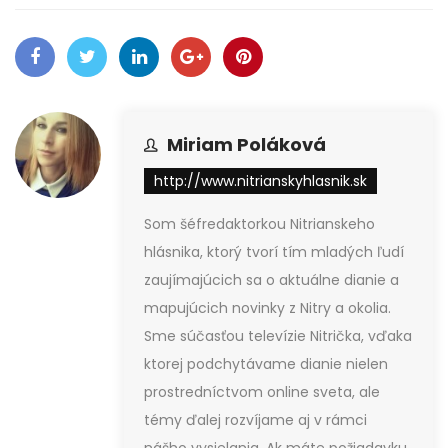
Miriam Poláková
http://www.nitrianskyhlasnik.sk
Som šéfredaktorkou Nitrianskeho
hlásnika, ktorý tvorí tím mladých ľudí
zaujímajúcich sa o aktuálne dianie a
mapujúcich novinky z Nitry a okolia.
Sme súčasťou televízie Nitrička, vďaka
ktorej podchytávame dianie nielen
prostredníctvom online sveta, ale
témy ďalej rozvíjame aj v rámci
nášho vysielania. Ak máte požiadavku