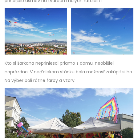
prinášalo úsmev na tvárach malých ratolestí.
Kto si šarkana nepriniesol priamo z domu, neobišiel
naprázdno. V neďalekom stánku bola možnosť zakúpiť si ho.
Na výber boli rôzne farby a vzory.