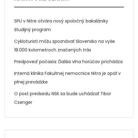
SPU v Nitre otvára nový spoločný bakalársky
študijný program
Cykloturisti môžu spoznávať Slovensko na vyše
18.000 kolometroch značených trás
Predpoveď počasia: Ďalšia vlna horúčav prichádza
Interná klinika Fakultnej nemocnice Nitra je opäť v
plnej prevádzke
O post predsedu NSK sa bude uchádzať Tibor
Csenger