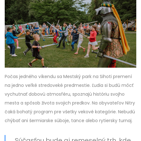
Počas jedného víkendu sa Mestský park na Sihoti premení
na jedno veľké stredoveké predmestie. Ľudia si budú môcť
vychutnať dobovú atmosféru, spoznajú históriu svojho
mesta a spôsob života svojich predkov. Na obyvateľov Nitry
čaká bohatý program pre všetky vekové kategórie. Nebudú
chýbať ani šermiarske súboje, tance alebo rytiersky turnaj.
Súčasťou bude aj remeselný trh, kde