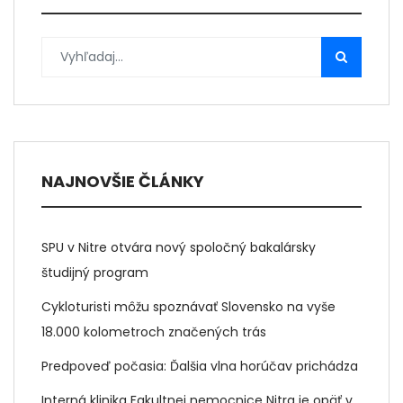
NAJNOVŠIE ČLÁNKY
SPU v Nitre otvára nový spoločný bakalársky
študijný program
Cykloturisti môžu spoznávať Slovensko na vyše
18.000 kolometroch značených trás
Predpoveď počasia: Ďalšia vlna horúčav prichádza
Interná klinika Fakultnej nemocnice Nitra je opäť v