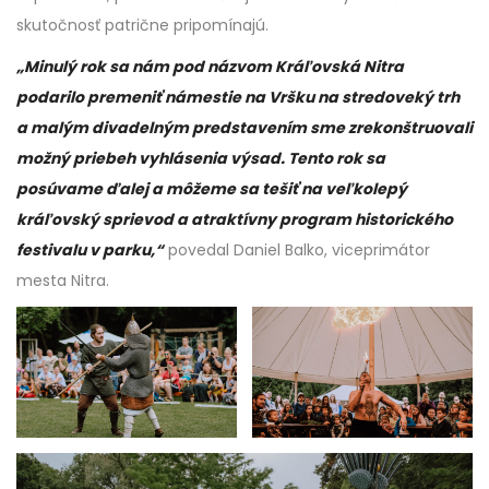
skutočnosť patrične pripomínajú.
„Minulý rok sa nám pod názvom Kráľovská Nitra
podarilo premeniť námestie na Vršku na stredoveký trh
a malým divadelným predstavením sme zrekonštruovali
možný priebeh vyhlásenia výsad. Tento rok sa
posúvame ďalej a môžeme sa tešiť na veľkolepý
kráľovský sprievod a atraktívny program historického
festivalu v parku,“
povedal Daniel Balko, viceprimátor
mesta Nitra.