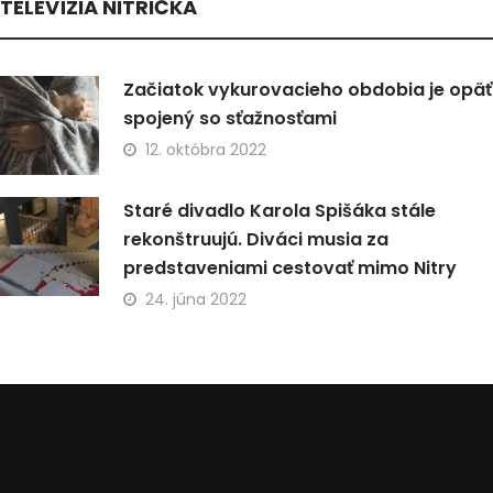
TELEVÍZIA NITRIČKA
Začiatok vykurovacieho obdobia je opäť
spojený so sťažnosťami
12. októbra 2022
Staré divadlo Karola Spišáka stále
rekonštruujú. Diváci musia za
predstaveniami cestovať mimo Nitry
24. júna 2022