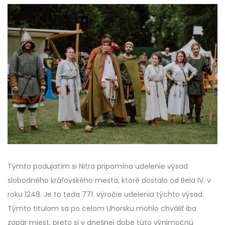
Týmto podujatím si Nitra pripomína udelenie výsad
slobodného kráľovského mesta, ktoré dostalo od Bela IV. v
roku 1248. Je to teda 771. výročie udelenia týchto výsad.
Týmto titulom sa po celom Uhorsku mohlo chváliť iba
zopár miest, preto si v dnešnej dobe túto výnimočnú