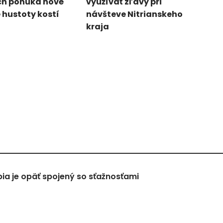
h ponúka nové
využívať zľavy pri
 hustoty kostí
návšteve Nitrianskeho
kraja
a je opäť spojený so sťažnosťami