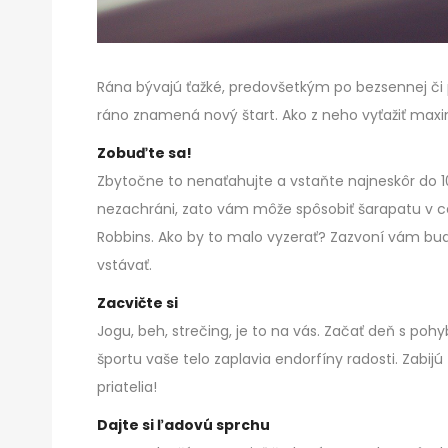
Rána bývajú ťažké, predovšetkým po bezsennej či 
ráno znamená nový štart. Ako z neho vyťažiť ma
Zobuďte sa!
Zbytočne to nenaťahujte a vstaňte najneskôr do 
nezachráni, zato vám môže spôsobiť šarapatu v cel
Robbins. Ako by to malo vyzerať? Zazvoní vám budík
vstávať.
Zacvičte si
Jogu, beh, strečing, je to na vás. Začať deň s po
športu vaše telo zaplavia endorfíny radosti. Zabijú 
priatelia!
Dajte si ľadovú sprchu