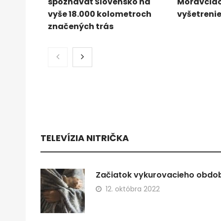
spoznávať Slovensko na
Moravciac
vyše 18.000 kolometroch
vyšetrenie
značených trás
TELEVÍZIA NITRIČKA
Začiatok vykurovacieho obdobi
12. októbra 2022