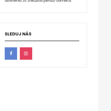
obvinenia zo zneužitia peňazí odmieta
SLEDUJ NÁS