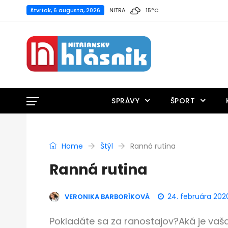
štvrtok, 6 augusta, 2026
NITRA
15
°
C
SPRÁVY
ŠPORT
Home
Štýl
Ranná rutina
Ranná rutina
24. februára 202
VERONIKA BARBORÍKOVÁ
Pokladáte sa za ranostajov?Aká je vaš