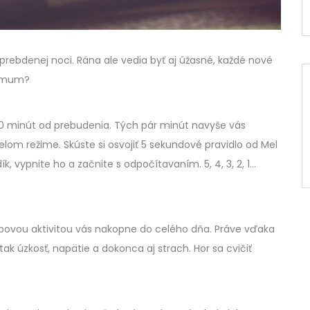
prebdenej noci. Rána ale vedia byť aj úžasné, každé nové
ximum?
10 minút od prebudenia. Tých pár minút navyše vás
om režime. Skúste si osvojiť 5 sekundové pravidlo od Mel
, vypnite ho a začnite s odpočítavaním. 5, 4, 3, 2, 1…
hybovou aktivitou vás nakopne do celého dňa. Práve vďaka
tak úzkosť, napätie a dokonca aj strach. Hor sa cvičiť