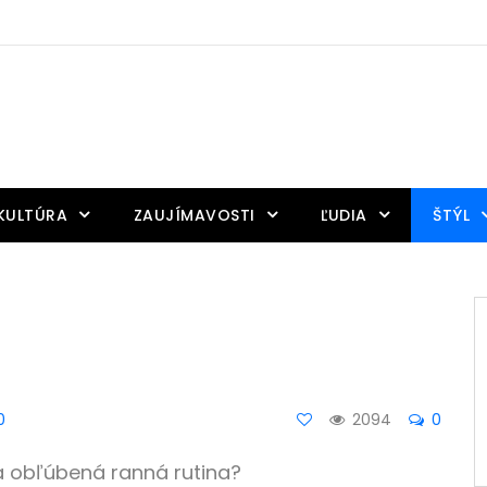
KULTÚRA
ZAUJÍMAVOSTI
ĽUDIA
ŠTÝL
0
2094
0
a obľúbená ranná rutina?