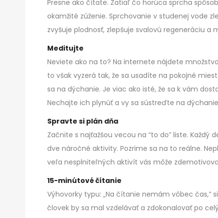
Presne ako čítate. Zatiaľ čo horúca sprcha spôsob
okamžité zúženie. Sprchovanie v studenej vode zlepšu
zvyšuje plodnosť, zlepšuje svalovú regeneráciu a
Meditujte
Neviete ako na to? Na internete nájdete množstvo r
to však vyzerá tak, že sa usadíte na pokojné miest
sa na dýchanie. Je viac ako isté, že sa k vám do
Nechajte ich plynúť a vy sa sústreďte na dýchani
Spravte si plán dňa
Začnite s najťažšou vecou na “to do” liste. Každý
dve náročné aktivity. Pozrime sa na to reálne. Ne
veľa nesplniteľných aktivít vás môže zdemotivova
15-minútové čítanie
Výhovorky typu: „Na čítanie nemám vôbec čas,” si 
človek by sa mal vzdelávať a zdokonalovať po celý