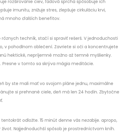
uje rozširovanie ciev, ľadová sprcha spôsobuje ich
je imunitu, znižuje stres, zlepšuje cirkuláciu krvi,
 má mnoho ďalších benefitov.
ôznych techník, stačí si spraviť rešerš. V jednoduchosti
o, v pohodlnom oblečení. Zavriete si oči a koncentrujete
stanú hektické, nepríjemné možno až temné myšlienky.
e. Presne v tomto sa skrýva mágia meditácie.
 deň by ste mali mať vo svojom pláne jednu, maximálne
plánujte si prehnané ciele, deň má len 24 hodín. Zbytočne
ť.
tentokrát odložte. 15 minút denne vás nezabije. apropo,
 život. Najjednoduchší spôsob je prostredníctvom kníh.