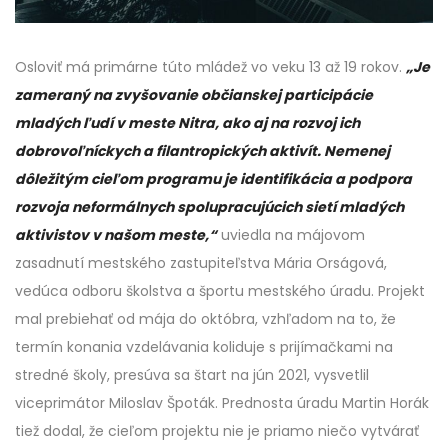
Osloviť má primárne túto mládež vo veku 13 až 19 rokov.
„Je
zameraný na zvyšovanie občianskej participácie
mladých ľudí v meste Nitra, ako aj na rozvoj ich
dobrovoľníckych a filantropických aktivít. Nemenej
dôležitým cieľom programu je identifikácia a podpora
rozvoja neformálnych spolupracujúcich sietí mladých
aktivistov v našom meste,“
uviedla na májovom
zasadnutí mestského zastupiteľstva Mária Orságová,
vedúca odboru školstva a športu mestského úradu. Projekt
mal prebiehať od mája do októbra, vzhľadom na to, že
termín konania vzdelávania koliduje s prijímačkami na
stredné školy, presúva sa štart na jún 2021, vysvetlil
viceprimátor Miloslav Špoták. Prednosta úradu Martin Horák
tiež dodal, že cieľom projektu nie je priamo niečo vytvárať