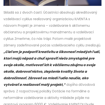
Skladá sa z dvoch častí. Účastníci absolvujú akreditovaný
vzdelávací cyklus realizovaný organizáciou IUVENTA s
názvom Projekt je zmena – vzdelávanie k aktívnemu
občianstvu a projektovému manažmentu a vzdelávací
cyklus Zmeňme, čo nás trápi. Potom malé projektové
zámery zadefinované počas vzdelávacieho cyklu zrealizujú.
„Cieľom je podporiť kreativitu a šikovnosť mladých ľudí,
ktorí majú nápad a chuť spraviť niečo zmysluplné pre
svoje okolie, motivovať ich k väčšiemu záujmu o svoje
okolie, dobrovoľníctvo, zlepšenie kvality života a
dobročinnosť. Zároveň sa mladí ľudia naučia, ako
vytvárať a realizovať malý projekt,“
dopĺňa dôvodová
správa. Z rozpočtovej položky Dotácie na formálne a
neformálne vzdelávanie a aktivity mládeže pôjde na
grantový program 6000 €. Vzdelávanie IUVENTOU bude