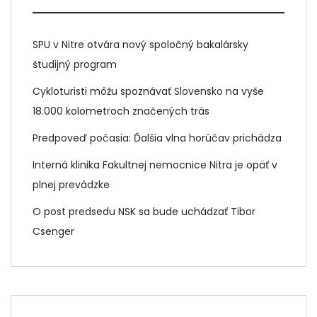
SPU v Nitre otvára nový spoločný bakalársky
študijný program
Cykloturisti môžu spoznávať Slovensko na vyše
18.000 kolometroch značených trás
Predpoveď počasia: Ďalšia vlna horúčav prichádza
Interná klinika Fakultnej nemocnice Nitra je opäť v
plnej prevádzke
O post predsedu NSK sa bude uchádzať Tibor
Csenger