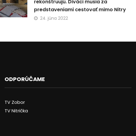
rekonštruujú. Diváci musia za
predstaveniami cestovať mimo Nitry
24. júna 2022
ODPORÚČAME
TV Zobor
TV Nitrička