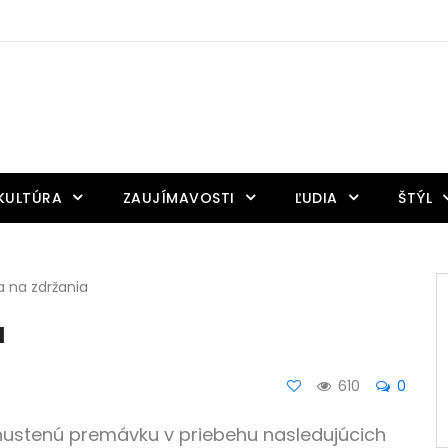
KULTÚRA
ZAUJÍMAVOSTI
ĽUDIA
ŠTÝL
a na zdržania
a
610
0
zhustenú premávku v priebehu nasledujúcich