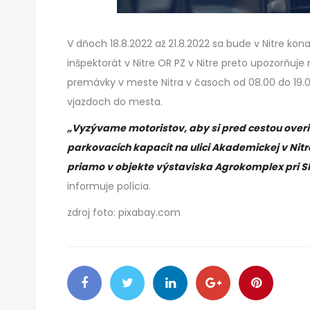
V dňoch 18.8.2022 až 21.8.2022 sa bude v Nitre k
inšpektorát v Nitre OR PZ v Nitre preto upozorňuje
premávky v meste Nitra v časoch od 08.00 do 19.00
vjazdoch do mesta.
„Vyzývame motoristov, aby si pred cestou overi
parkovacích kapacít na ulici Akademickej v Nitre
priamo v objekte výstaviska Agrokomplex pri 
informuje polícia.
zdroj foto: pixabay.com