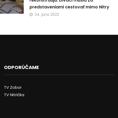
rekonštruujú. Diváci musia za
predstaveniami cestovať mimo Nitry
24. júna 2022
ODPORÚČAME
TV Zobor
TV Nitrička