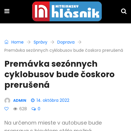
Home
Správy
Doprava
Premávka sezónnych cyklobusov bude čoskoro prerušená
Premávka sezónnych
cyklobusov bude čoskoro
prerušená
14. októbra 2022
ADMIN
628
0
Na určenom mieste v autobuse bude
preprava s bicyklom stále možná.