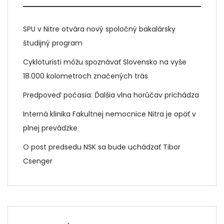
SPU v Nitre otvára nový spoločný bakalársky
študijný program
Cykloturisti môžu spoznávať Slovensko na vyše
18.000 kolometroch značených trás
Predpoveď počasia: Ďalšia vlna horúčav prichádza
Interná klinika Fakultnej nemocnice Nitra je opäť v
plnej prevádzke
O post predsedu NSK sa bude uchádzať Tibor
Csenger