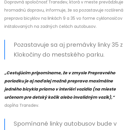
Dopravná spoločnosť Transdev, ktorá v meste prevádzkuje
hromadnú dopravu, informuje, že sa pozastavuje rozšírená
preprava bicyklov na linkách 9 a 35 vo forme cyklonosičov
inštalovaných na zadných čelách autobusov.
Pozastavuje sa aj premávky linky 35 z
Klokočiny do mestského parku.
„Cestujúcim pripomíname, že v zmysle Prepravného
poriadku je aj naďalej možná preprava maximálne
jedného bicykla priamo v interiéri vozidla (na mieste
určenom pre detský kočík alebo invalidným vozík),“
dopĺňa Transdev.
Spomínané linky autobusov bude v