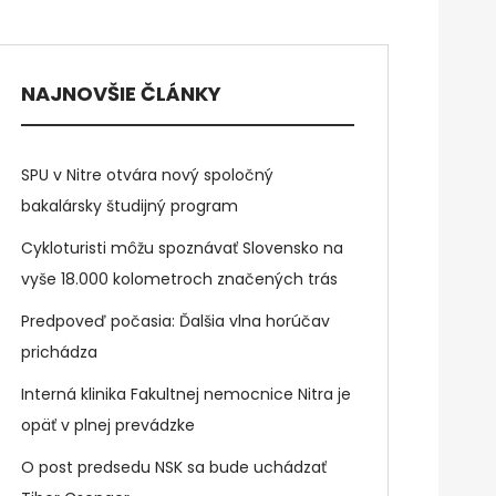
NAJNOVŠIE ČLÁNKY
SPU v Nitre otvára nový spoločný
bakalársky študijný program
Cykloturisti môžu spoznávať Slovensko na
vyše 18.000 kolometroch značených trás
Predpoveď počasia: Ďalšia vlna horúčav
prichádza
Interná klinika Fakultnej nemocnice Nitra je
opäť v plnej prevádzke
O post predsedu NSK sa bude uchádzať