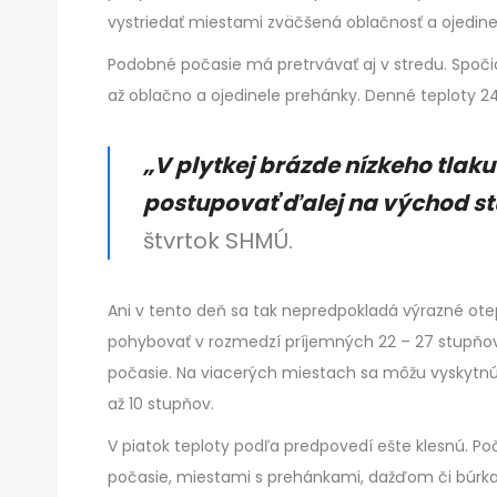
vystriedať miestami zväčšená oblačnosť a ojedinelé
Podobné počasie má pretrvávať aj v stredu. Spoč
až oblačno a ojedinele prehánky. Denné teploty 24
„V plytkej brázde nízkeho tlak
postupovať ďalej na východ st
štvrtok SHMÚ.
Ani v tento deň sa tak nepredpokladá výrazné ote
pohybovať v rozmedzí príjemných 22 – 27 stupňov
počasie. Na viacerých miestach sa môžu vyskytnúť 
až 10 stupňov.
V piatok teploty podľa predpovedí ešte klesnú. P
počasie, miestami s prehánkami, dažďom či búrkam