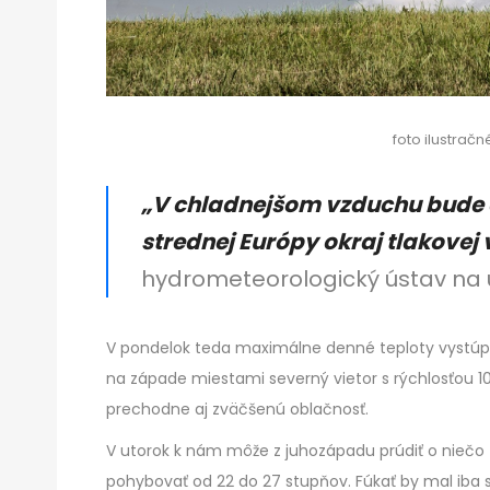
foto ilustrač
„V chladnejšom vzduchu bude 
strednej Európy okraj tlakovej
hydrometeorologický ústav na 
V pondelok teda maximálne denné teploty vystúpia
na západe miestami severný vietor s rýchlosťou 
prechodne aj zväčšenú oblačnosť.
V utorok k nám môže z juhozápadu prúdiť o niečo 
pohybovať od 22 do 27 stupňov. Fúkať by mal iba 