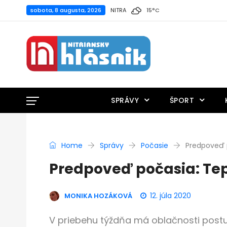
sobota, 8 augusta, 2026
NITRA
15
°
C
SPRÁVY
ŠPORT
Home
Správy
Počasie
Predpoveď p
Predpoveď počasia: Tep
12. júla 2020
MONIKA HOZÁKOVÁ
V priebehu týždňa má oblačnosti postu