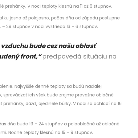
 prehánky. V noci teploty klesnú na 11 až 6 stupňov.
iatku jasno až polojasno, počas dňa od západu postupne
 – 29 stupňov v noci vystrieda 13 – 6 stupňov.
u vzduchu bude cez našu oblasť
udený front,“
predpovedá situáciu na
plenie. Najvyššie denné teploty sa budú naďalej
, sprevádzať ich však bude zrejme prevažne oblačné
prehánky, dážď, ojedinele búrky. V noci sa ochladí na 16
očas dňa bude 19 – 24 stupňov a polooblačné až oblačné
i. Nočné teploty klesnú na 15 – 9 stupňov.