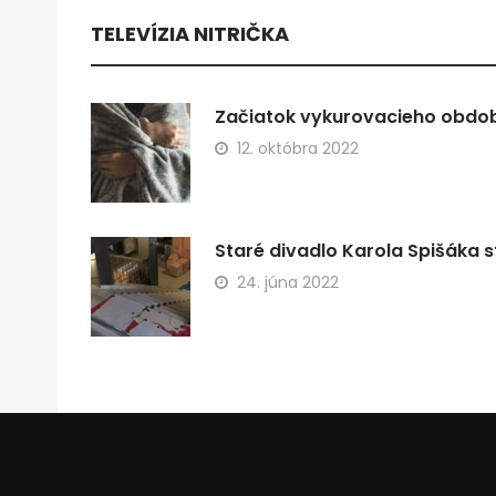
TELEVÍZIA NITRIČKA
Začiatok vykurovacieho obdobi
12. októbra 2022
Staré divadlo Karola Spišáka s
24. júna 2022