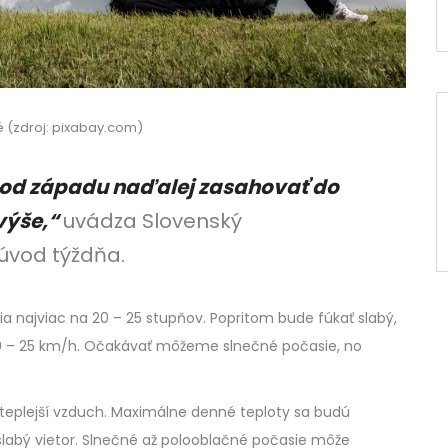
né (zdroj: pixabay.com)
od západu naďalej zasahovať do
 výše,“
uvádza Slovenský
úvod týždňa.
 najviac na 20 – 25 stupňov. Popritom bude fúkať slabý,
10 – 25 km/h. Očakávať môžeme slnečné počasie, no
teplejší vzduch. Maximálne denné teploty sa budú
slabý vietor. Slnečné až polooblačné počasie môže