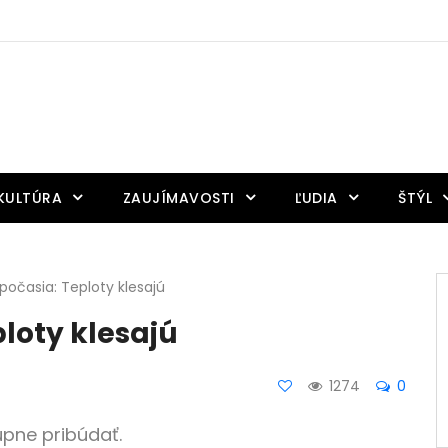
KULTÚRA
ZAUJÍMAVOSTI
ĽUDIA
ŠTÝL
očasia: Teploty klesajú
loty klesajú
1274
0
pne pribúdať.