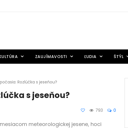
KULTÚRA
ZAUJÍMAVOSTI
ĽUDIA
ŠTÝL
očasia: Rozlúčka s jeseňou?
lúčka s jeseňou?
793
0
mesiacom meteorologickej jesene, hoci