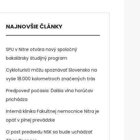
NAJNOVŠIE ČLÁNKY
SPU v Nitre otvára nový spoločný
bakalársky študijný program
Cykloturisti môžu spoznávať Slovensko na
vyše 18.000 kolometroch značených trás
Predpoveď počasia: Ďalšia vlna horúčav
prichádza
Interná klinika Fakultnej nemocnice Nitra je
opäť v plnej prevádzke
O post predsedu NSK sa bude uchádzať