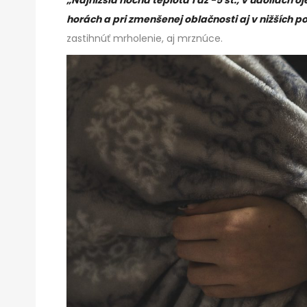
„Najnižšia nočná teplota 1 až -5 st., v údoliach o
horách a pri zmenšenej oblačnosti aj v nižších po
zastihnúť mrholenie, aj mrznúce.