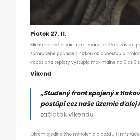
Piatok 27. 11.
Miestami mrholenie, aj mrznúce, môže v závere 
zamračené počasie s nízkou oblačnosťou a hmlami
Počas dňa teploty vystúpia maximálne na 0 až 6 st
Víkend
„Studený front spojený s tlak
postúpi cez naše územie ďalej
začiatok víkendu.
Okrem ojedinelého mrholenia a dažďu (i mrznúce