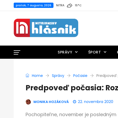
piatok, 7 augusta, 2026
NITRA
15
°
C
SPRÁVY
ŠPORT
Home
Správy
Počasie
Predpoveď p
Predpoveď počasia: Roz
22. novembra 2020
MONIKA HOZÁKOVÁ
Pochopiteľne, november je posledným 