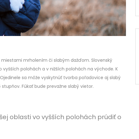
 miestami mrholením či slabým dažďom. Slovenský
vo vyšších polohách a v nižších polohách na východe. K
Ojedinele sa môže vyskytnúť tvorba poľadovice aj slabý
6 stupňov. Fúkať bude prevažne slabý vietor.
j oblasti vo vyšších polohách prúdiť o