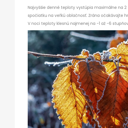
Najvyššie denné teploty vystúpia maximálne na 2 
spočiatku na veľkú oblačnosť. Zrána očakávajte h
V noci teploty klesnú najmenej na -1 až -6 stupňov