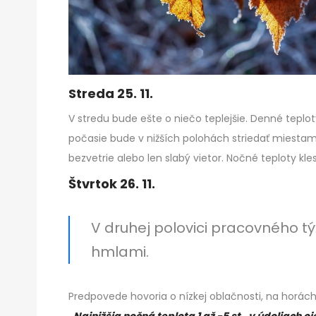
Streda 25. 11.
V stredu bude ešte o niečo teplejšie. Denné teplo
počasie bude v nižších polohách striedať miestam
bezvetrie alebo len slabý vietor. Nočné teploty kl
Štvrtok 26. 11.
V druhej polovici pracovného t
hmlami.
Predpovede hovoria o nízkej oblačnosti, na horách