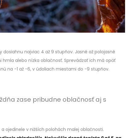
ty dosiahnu najviac 4 až 9 stupňov. Jasné až polojasné
i hmla alebo nízka oblačnosť. Sprevádzať ich má opäť
esnú na -1 až -6, v údoliach miestami do -9 stupňov.
ýždňa zase pribudne oblačnosť aj s
 a ojedinele v nižších polohách malej oblačnosti.