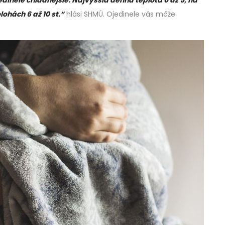
jedinele chladnejšie. Najvyššia denná teplota 0 až 5, na
lohách 6 až 10 st.“
hlási SHMÚ. Ojedinele vás môže