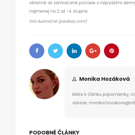
oblačné až zamračené počasie s najvyššími denný
najmenej na 2 až -4 stupne.
foto ilustračné (pixabay.com)
Monika Hozáková
Máte k článku pripomienky, 
adrese: monika.hozakova@nitr
PODOBNÉ ČLÁNKY