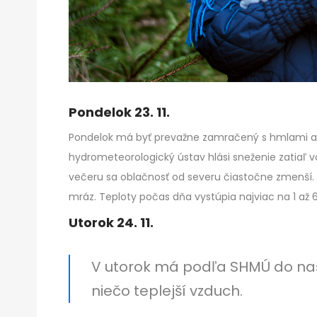
Pondelok 23. 11.
Pondelok má byť prevažne zamračený s hmlami a
hydrometeorologický ústav hlási sneženie zatiaľ 
večeru sa oblačnosť od severu čiastočne zmenší. 
mráz. Teploty počas dňa vystúpia najviac na 1 až 
Utorok 24. 11.
V utorok má podľa SHMÚ do naše
niečo teplejší vzduch.