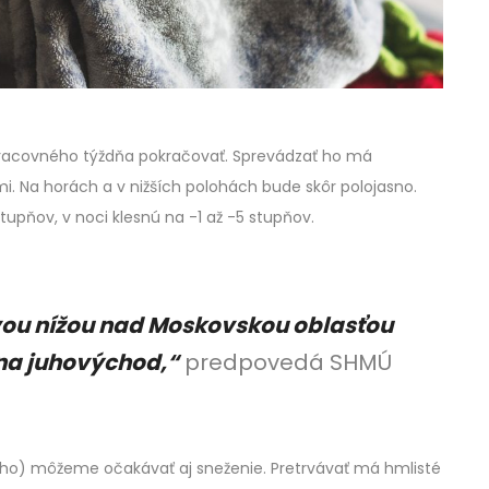
pracovného týždňa pokračovať. Sprevádzať ho má
. Na horách a v nižších polohách bude skôr polojasno.
upňov, v noci klesnú na -1 až -5 stupňov.
ovou nížou nad Moskovskou oblasťou
 na juhovýchod,“
predpovedá SHMÚ
ho) môžeme očakávať aj sneženie. Pretrvávať má hmlisté