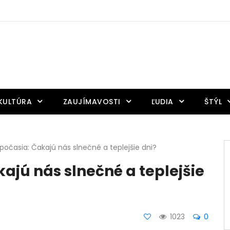
KULTÚRA
ZAUJÍMAVOSTI
ĽUDIA
ŠTÝL
očasia: Čakajú nás slnečné a teplejšie dni?
ajú nás slnečné a teplejšie
1023
0