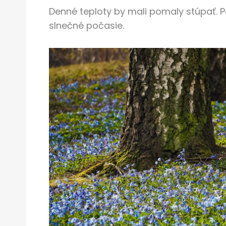
Denné teploty by mali pomaly stúpať. P
slnečné počasie.