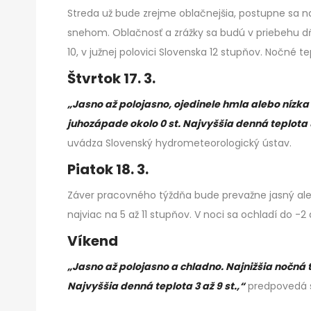
Streda už bude zrejme oblačnejšia, postupne sa n
snehom. Oblačnosť a zrážky sa budú v priebehu d
10, v južnej polovici Slovenska 12 stupňov. Nočné t
Štvrtok 17. 3.
„Jasno až polojasno, ojedinele hmla alebo nízka 
juhozápade okolo 0 st. Najvyššia denná teplota 8
uvádza Slovenský hydrometeorologický ústav.
Piatok 18. 3.
Záver pracovného týždňa bude prevažne jasný ale
najviac na 5 až 11 stupňov. V noci sa ochladí do -2 
Víkend
„Jasno až polojasno a chladno. Najnižšia nočná te
Najvyššia denná teplota 3 až 9 st.,“
predpovedá 