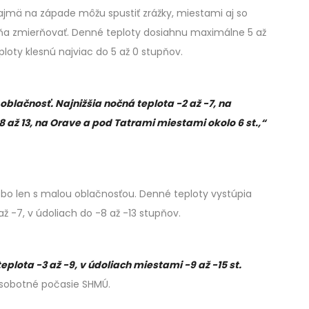
ajmä na západe môžu spustiť zrážky, miestami aj so
ňa zmierňovať. Denné teploty dosiahnu maximálne 5 až
eploty klesnú najviac do 5 až 0 stupňov.
oblačnosť. Najnižšia nočná teplota -2 až -7, na
 až 13, na Orave a pod Tatrami miestami okolo 6 st.,“
bo len s malou oblačnosťou. Denné teploty vystúpia
až -7, v údoliach do -8 až -13 stupňov.
plota -3 až -9, v údoliach miestami -9 až -15 st.
sobotné počasie SHMÚ.