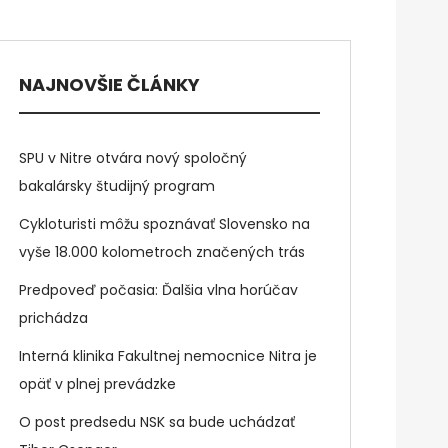
NAJNOVŠIE ČLÁNKY
SPU v Nitre otvára nový spoločný
bakalársky študijný program
Cykloturisti môžu spoznávať Slovensko na
vyše 18.000 kolometroch značených trás
Predpoveď počasia: Ďalšia vlna horúčav
prichádza
Interná klinika Fakultnej nemocnice Nitra je
opäť v plnej prevádzke
O post predsedu NSK sa bude uchádzať