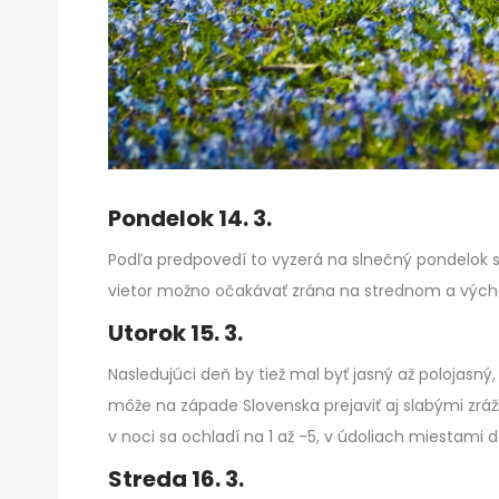
Pondelok 14. 3.
Podľa predpovedí to vyzerá na slnečný pondelok s
vietor možno očakávať zrána na strednom a výc
Utorok 15. 3.
Nasledujúci deň by tiež mal byť jasný až polojasn
môže na západe Slovenska prejaviť aj slabými zráž
v noci sa ochladí na 1 až -5, v údoliach miestami d
Streda 16. 3.