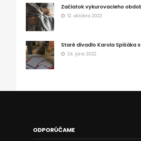
Začiatok vykurovacieho obdobi
12. októbra 2022
Staré divadlo Karola Spišáka s
24. júna 2022
ODPORÚČAME