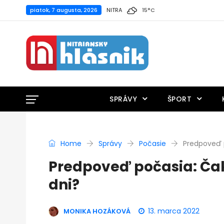
piatok, 7 augusta, 2026
NITRA
15
°
C
SPRÁVY
ŠPORT
Home
Správy
Počasie
Predpoveď p
Predpoveď počasia: Čak
dni?
13. marca 2022
MONIKA HOZÁKOVÁ