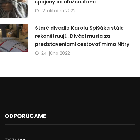
spojený so sťažnosťami
12. októbra 2022
Staré divadlo Karola Spišáka stále
rekonštruujú. Diváci musia za
predstaveniami cestovať mimo Nitry
24. júna 2022
ODPORÚČAME
TV Zobor