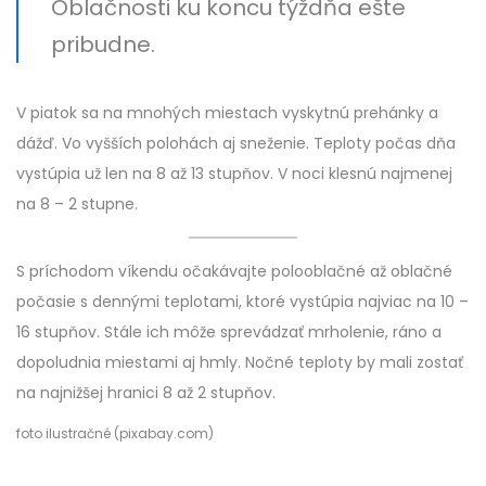
Oblačnosti ku koncu týždňa ešte
pribudne.
V piatok sa na mnohých miestach vyskytnú prehánky a
dážď. Vo vyšších polohách aj sneženie. Teploty počas dňa
vystúpia už len na 8 až 13 stupňov. V noci klesnú najmenej
na 8 – 2 stupne.
S príchodom víkendu očakávajte polooblačné až oblačné
počasie s dennými teplotami, ktoré vystúpia najviac na 10 –
16 stupňov. Stále ich môže sprevádzať mrholenie, ráno a
dopoludnia miestami aj hmly. Nočné teploty by mali zostať
na najnižšej hranici 8 až 2 stupňov.
foto ilustračné (pixabay.com)