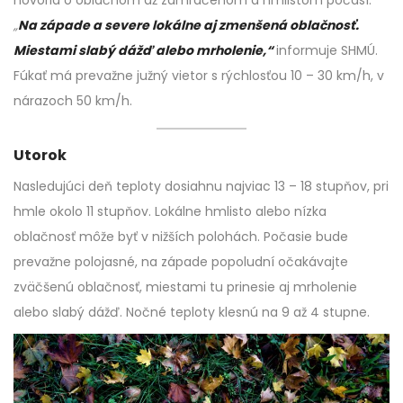
„
Na západe a severe lokálne aj zmenšená oblačnosť.
Miestami slabý dážď alebo mrholenie,“
informuje SHMÚ.
Fúkať má prevažne južný vietor s rýchlosťou 10 – 30 km/h, v
nárazoch 50 km/h.
Utorok
Nasledujúci deň teploty dosiahnu najviac 13 – 18 stupňov, pri
hmle okolo 11 stupňov. Lokálne hmlisto alebo nízka
oblačnosť môže byť v nižších polohách. Počasie bude
prevažne polojasné, na západe popoludní očakávajte
zväčšenú oblačnosť, miestami tu prinesie aj mrholenie
alebo slabý dážď. Nočné teploty klesnú na 9 až 4 stupne.