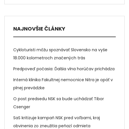
NAJNOVŠIE ČLÁNKY
Cykloturisti môžu spoznávať Slovensko na vyše
18.000 kolometroch značených trás
Predpoveď počasia: Ďalšia vlna horúčav prichádza
Interná klinika Fakultnej nemocnice Nitra je opäť v
plnej prevádzke
O post predsedu NSK sa bude uchádzať Tibor
Csenger
SaS kritizuje kampaň NSK pred voľbami, kraj
obvinenia zo zneužitia peňazí odmieta