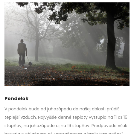
Pondelok
V pondelok bude od juhozápadu do našej oblasti prúdiť
teplejší vzduch. Najvyššie denné teploty vystúpia na 11 až 16
stupňov, na juhozápade aj na 19 stupňov. Predpovede však
hovoria o oblačnom až zamračenom a hmlistom počasí.