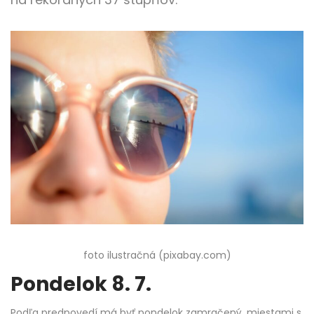
foto ilustračná (pixabay.com)
Pondelok 8. 7.
Podľa predpovedí má byť pondelok zamračený, miestami s