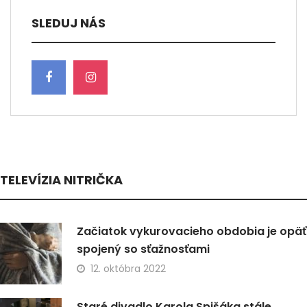
SLEDUJ NÁS
TELEVÍZIA NITRIČKA
Začiatok vykurovacieho obdobia je opäť
spojený so sťažnosťami
12. októbra 2022
Staré divadlo Karola Spišáka stále