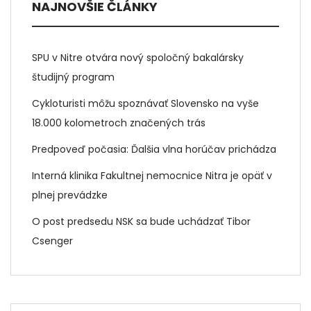
NAJNOVŠIE ČLÁNKY
SPU v Nitre otvára nový spoločný bakalársky
študijný program
Cykloturisti môžu spoznávať Slovensko na vyše
18.000 kolometroch značených trás
Predpoveď počasia: Ďalšia vlna horúčav prichádza
Interná klinika Fakultnej nemocnice Nitra je opäť v
plnej prevádzke
O post predsedu NSK sa bude uchádzať Tibor
Csenger