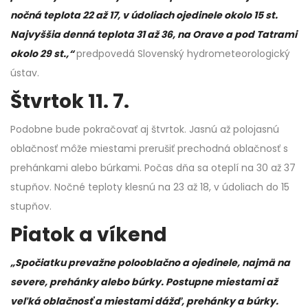
nočná teplota 22 až 17, v údoliach ojedinele okolo 15 st.
Najvyššia denná teplota 31 až 36, na Orave a pod Tatrami
okolo 29 st.,“
predpovedá Slovenský hydrometeorologický
ústav.
Štvrtok 11. 7.
Podobne bude pokračovať aj štvrtok. Jasnú až polojasnú
oblačnosť môže miestami prerušiť prechodná oblačnosť s
prehánkami alebo búrkami. Počas dňa sa oteplí na 30 až 37
stupňov. Nočné teploty klesnú na 23 až 18, v údoliach do 15
stupňov.
Piatok a víkend
„Spočiatku prevažne polooblačno a ojedinele, najmä na
severe, prehánky alebo búrky. Postupne miestami až
veľká oblačnosť a miestami dážď, prehánky a búrky.