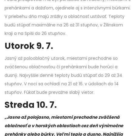
prehánkami a dažďom, ojedinele aj s intenzívnymi búrkami.
V priebehu dňa majú zrážky a oblačnosť ustávať. Teploty
budú stúpať maximálne na 26 až 31 stupňov, v Žilinskom
kraji a na Spiši do 26 stupňov.
Utorok 9. 7.
Jasný až polooblačný utorok, miestami prechodne so
zväčšenou oblačnosťou či prehánkami bude horúci a
dusný. Najvyššie denné teploty budú stúpať do 29 až 34
stupňov. V noci sa ochladí na 21 až 16. v údoliach do 14
stupňov. Fúkať bude prevažne slabý vietor.
Streda 10. 7.
„Jasno až polojasno, miestami prechodne zväčšená
oblačnosť a v horských oblastiach cez deň výnimočne
prehánky alebo búrky. Veľmi teplo a dusno. Najnižšia