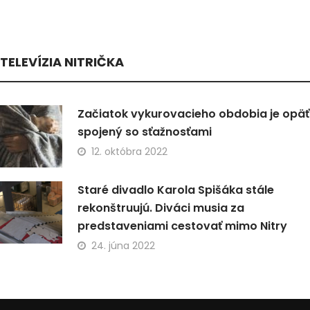
TELEVÍZIA NITRIČKA
Začiatok vykurovacieho obdobia je opäť
spojený so sťažnosťami
12. októbra 2022
Staré divadlo Karola Spišáka stále
rekonštruujú. Diváci musia za
predstaveniami cestovať mimo Nitry
24. júna 2022