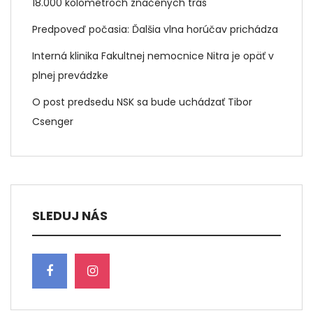
18.000 kolometroch značených trás
Predpoveď počasia: Ďalšia vlna horúčav prichádza
Interná klinika Fakultnej nemocnice Nitra je opäť v
plnej prevádzke
O post predsedu NSK sa bude uchádzať Tibor
Csenger
SLEDUJ NÁS