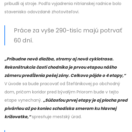
pribudli aj stroje. Podľa vyjadrenia nitrianskej radnice bolo
stavenisko odovzdané zhotoviteľovi.
Práce za vyše 290-tisíc majú potrvať
60 dní.
„Pribudne nová dlažba, stromy aj nová cyklotrasa.
Rekonštrukcia časti chodníka je prvou etapou nášho
zámeru predĺženia pešej zóny. Celkovo pôjde o 4 etapy,“
V úvode sa bude pracovať od Štefánikovej po obchodný
dom, pričom koridor pred bývalým Priorom bude v tejto
etape vynechaný.
„Súčasťou prvej etapy je aj plocha pred
pivárňou až po koniec schodiska smerom ku hlavnej
križovatke,“
spresňuje mestský úrad.