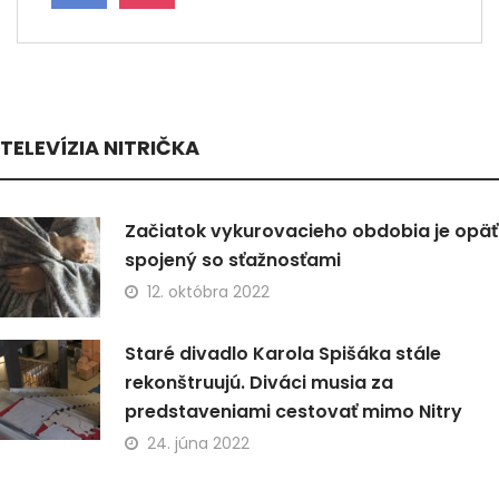
TELEVÍZIA NITRIČKA
Začiatok vykurovacieho obdobia je opäť
spojený so sťažnosťami
12. októbra 2022
Staré divadlo Karola Spišáka stále
rekonštruujú. Diváci musia za
predstaveniami cestovať mimo Nitry
24. júna 2022