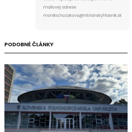
mailovej adrese:
monika.hozakova@nitrianskyhlasnik.sk
PODOBNÉ ČLÁNKY