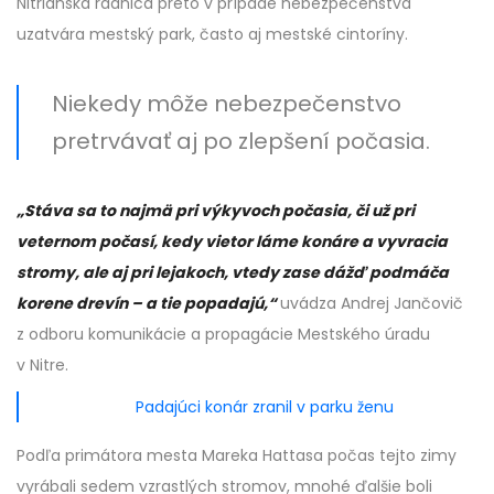
Nitrianska radnica preto v prípade nebezpečenstva
uzatvára mestský park, často aj mestské cintoríny.
Niekedy môže nebezpečenstvo
pretrvávať aj po zlepšení počasia.
„Stáva sa to najmä pri výkyvoch počasia, či už pri
veternom počasí, kedy vietor láme konáre a vyvracia
stromy, ale aj pri lejakoch, vtedy zase dážď podmáča
korene drevín – a tie popadajú,“
uvádza Andrej Jančovič
z odboru komunikácie a propagácie Mestského úradu
v Nitre.
Padajúci konár zranil v parku ženu
Podľa primátora mesta Mareka Hattasa počas tejto zimy
vyrábali sedem vzrastlých stromov, mnohé ďalšie boli