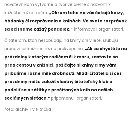
návštevníkom výtvarné a tvorivé dielne s názvom Z
každého rožka troška.
„Okrem toho na vás čakajú kvízy,
hádanky či rozprávania o knihách. Vo svete rozprávok
sa ocitneme každý pondelok,“
informovali organizátori.
Čitateľom, ktorí nezabúdajú na knihy ani v lete, sľubujú
pracovníci knižnice rôzne prekvapenia.
„Ak sa chystáte na
prázdniny k starým rodičom či k moru, zastavte sa
pred cestou v knižnici, požičajte si knihy a my vám
pribalíme rôzne milé drobnosti. Mladí čitatelia si cez
prázdniny môžu založiť vlastný čitateľský klub a
podeliť sa o zážitky z prečítaných kníh na našich
sociálnych sieťach,“
pripomenuli organizátori.
foto: archív TV Nitrička