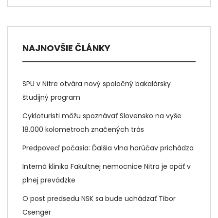
NAJNOVŠIE ČLÁNKY
SPU v Nitre otvára nový spoločný bakalársky
študijný program
Cykloturisti môžu spoznávať Slovensko na vyše
18.000 kolometroch značených trás
Predpoveď počasia: Ďalšia vlna horúčav prichádza
Interná klinika Fakultnej nemocnice Nitra je opäť v
plnej prevádzke
O post predsedu NSK sa bude uchádzať Tibor
Csenger