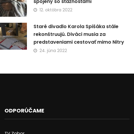
spojený so sťažnosťami
12. októbra 2022
Staré divadlo Karola Spišáka stále
rekonštruujú. Diváci musia za
predstaveniami cestovať mimo Nitry
24. júna 2022
ODPORÚČAME
TV Zobor