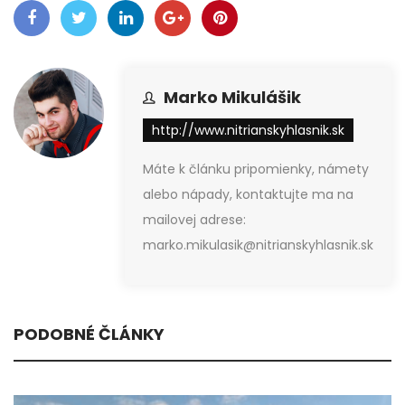
Marko Mikulášik
http://www.nitrianskyhlasnik.sk
Máte k článku pripomienky, námety
alebo nápady, kontaktujte ma na
mailovej adrese:
marko.mikulasik@nitrianskyhlasnik.sk
PODOBNÉ ČLÁNKY