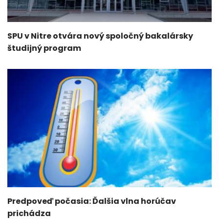
SPU v Nitre otvára nový spoločný bakalársky
študijný program
Predpoveď počasia: Ďalšia vlna horúčav
prichádza