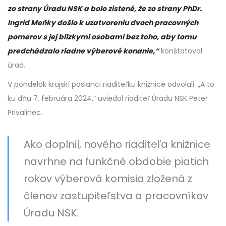
zo strany Úradu NSK a bolo zistené, že zo strany PhDr.
Ingrid Meňky došlo k uzatvoreniu dvoch pracovných
pomerov s jej blízkymi osobami bez toho, aby tomu
predchádzalo riadne výberové konanie,“
konštatoval
úrad.
V pondelok krajskí poslanci riaditeľku knižnice odvolali. „A to
ku dňu 7. februára 2024,“ uviedol riaditeľ Úradu NSK Peter
Privalinec.
Ako doplnil, nového riaditeľa knižnice
navrhne na funkčné obdobie piatich
rokov výberová komisia zložená z
členov zastupiteľstva a pracovníkov
Úradu NSK.