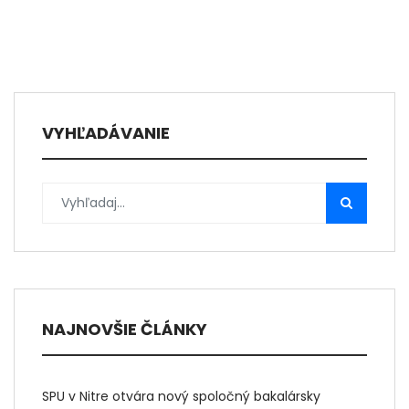
VYHĽADÁVANIE
NAJNOVŠIE ČLÁNKY
SPU v Nitre otvára nový spoločný bakalársky