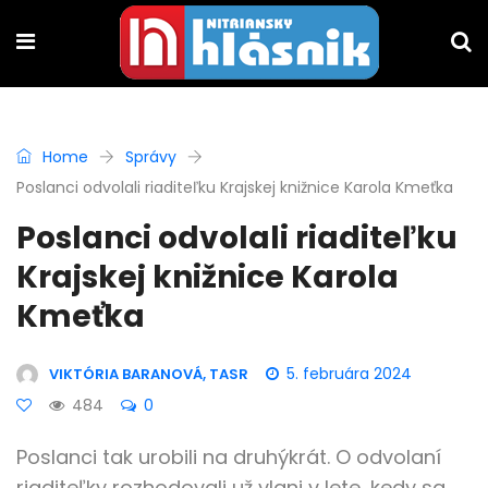
Home
Správy
Poslanci odvolali riaditeľku Krajskej knižnice Karola Kmeťka
Poslanci odvolali riaditeľku
Krajskej knižnice Karola
Kmeťka
5. februára 2024
VIKTÓRIA BARANOVÁ, TASR
484
0
Poslanci tak urobili na druhýkrát. O odvolaní
riaditeľky rozhodovali už vlani v lete, kedy sa