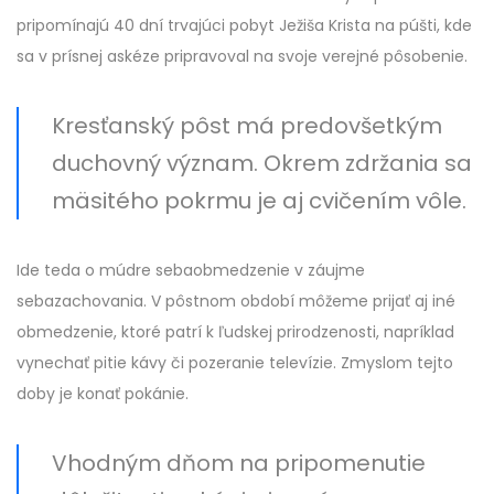
pripomínajú 40 dní trvajúci pobyt Ježiša Krista na púšti, kde
sa v prísnej askéze pripravoval na svoje verejné pôsobenie.
Kresťanský pôst má predovšetkým
duchovný význam. Okrem zdržania sa
mäsitého pokrmu je aj cvičením vôle.
Ide teda o múdre sebaobmedzenie v záujme
sebazachovania. V pôstnom období môžeme prijať aj iné
obmedzenie, ktoré patrí k ľudskej prirodzenosti, napríklad
vynechať pitie kávy či pozeranie televízie. Zmyslom tejto
doby je konať pokánie.
Vhodným dňom na pripomenutie