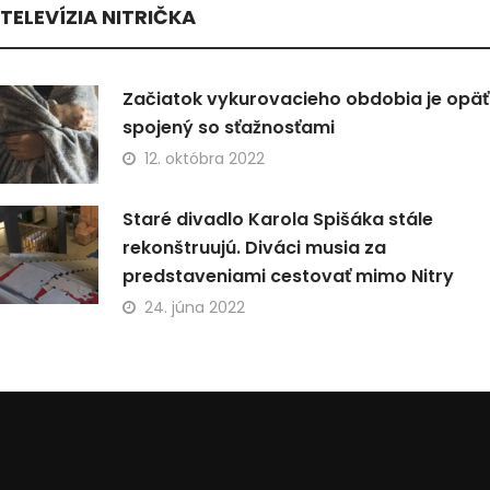
TELEVÍZIA NITRIČKA
Začiatok vykurovacieho obdobia je opäť
spojený so sťažnosťami
12. októbra 2022
Staré divadlo Karola Spišáka stále
rekonštruujú. Diváci musia za
predstaveniami cestovať mimo Nitry
24. júna 2022