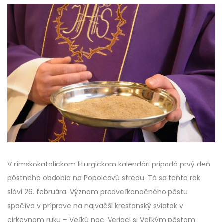
V rímskokatolíckom liturgickom kalendári pripadá prvý deň
pôstneho obdobia na Popolcovú stredu. Tá sa tento rok
slávi 26. februára. Význam predveľkonočného pôstu
spočíva v príprave na najväčší kresťanský sviatok v
cirkevnom ruku – Veľkú noc. Veriaci si Veľkým pôstom