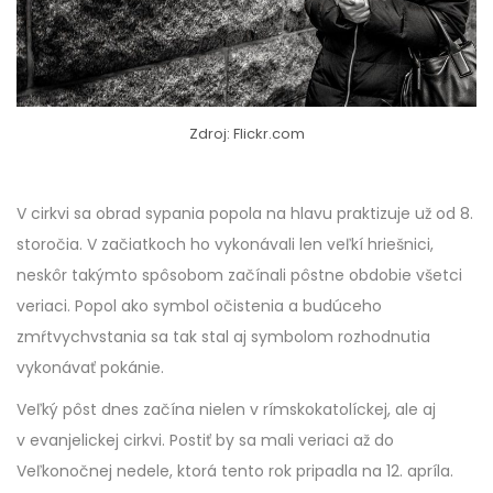
Zdroj: Flickr.com
V cirkvi sa obrad sypania popola na hlavu praktizuje už od 8.
storočia. V začiatkoch ho vykonávali len veľkí hriešnici,
neskôr takýmto spôsobom začínali pôstne obdobie všetci
veriaci. Popol ako symbol očistenia a budúceho
zmŕtvychvstania sa tak stal aj symbolom rozhodnutia
vykonávať pokánie.
Veľký pôst dnes začína nielen v rímskokatolíckej, ale aj
v evanjelickej cirkvi. Postiť by sa mali veriaci až do
Veľkonočnej nedele, ktorá tento rok pripadla na 12. apríla.