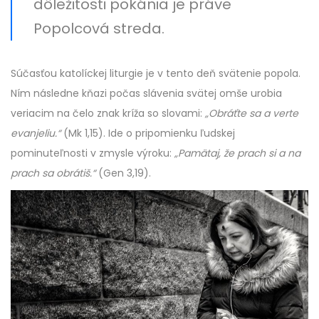
dôležitosti pokánia je práve
Popolcová streda.
Súčasťou katolíckej liturgie je v tento deň svätenie popola.
Ním následne kňazi počas slávenia svätej omše urobia
veriacim na čelo znak kríža so slovami:
„Obráťte sa a verte
evanjeliu.“
(Mk 1,15). Ide o pripomienku ľudskej
pominuteľnosti v zmysle výroku:
„Pamätaj, že prach si a na
prach sa obrátiš.“
(Gen 3,19).