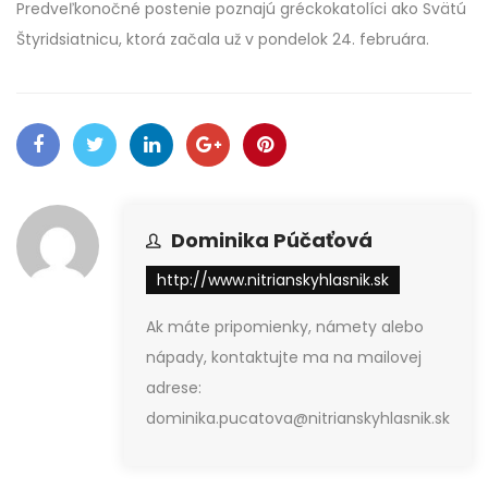
Predveľkonočné postenie poznajú gréckokatolíci ako Svätú
Štyridsiatnicu, ktorá začala už v pondelok 24. februára.
Dominika Púčaťová
http://www.nitrianskyhlasnik.sk
Ak máte pripomienky, námety alebo
nápady, kontaktujte ma na mailovej
adrese:
dominika.pucatova@nitrianskyhlasnik.sk