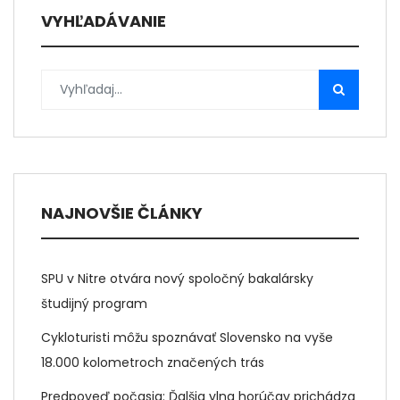
VYHĽADÁVANIE
NAJNOVŠIE ČLÁNKY
SPU v Nitre otvára nový spoločný bakalársky
študijný program
Cykloturisti môžu spoznávať Slovensko na vyše
18.000 kolometroch značených trás
Predpoveď počasia: Ďalšia vlna horúčav prichádza