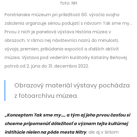
foto: NH
Ponitrianske múzeum pri príležitosti 60. výročia svojho
založenia organzuje sériou podujatí s návzom Tak sme my…
Prvou z nich je panelová výstava História múzea v
obrazoch. V rámci nej návštevníci nazrú do minulosti,
vývoja, premien, pribúdania expozícií a ďalších aktívít
múzea. Výstava pod vedením kurátorky Kataríny Beňovej
potrvá od 2. júna do 31. decembra 2022.
Obrazový materiál výstavy pochádza
z fotoarchívu múzea.
„Konceptom Tak sme my…, a tým aj jeho prvou časťou si
chceme pripomenúť dôležitosť a význam tejto kultúrnej
inštitúcie nielen na pôde mesta Nitry
, ale aj v širšom