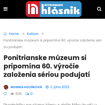
Home
Kultúra
Ponitrianske múzeum si pripomína 60. výročie založenia séri
ou podujatí
Ponitrianske múzeum si
pripomína 60. výročie
založenia sériou podujatí
2. júna 2022
MONIKA HOZÁKOVÁ
606
0
Prednášky na rôzne témy z dejín Nitry budú v