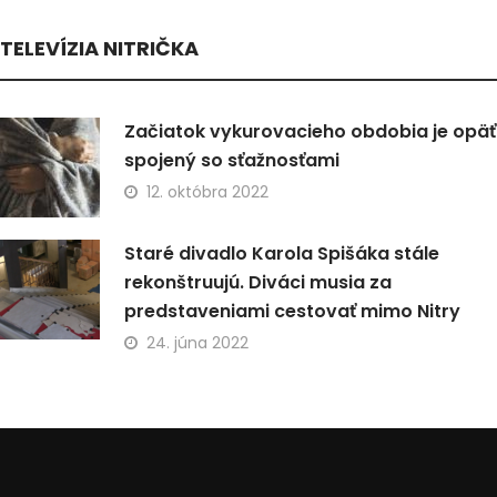
TELEVÍZIA NITRIČKA
Začiatok vykurovacieho obdobia je opäť
spojený so sťažnosťami
12. októbra 2022
Staré divadlo Karola Spišáka stále
rekonštruujú. Diváci musia za
predstaveniami cestovať mimo Nitry
24. júna 2022