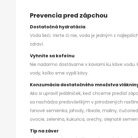
Prevencia pred zápchou
Dostatočná hydratácia
Voda lieči. Verte či nie, voda je jedným z najlepš
zdraví.
Vyhnite sa kofeínu
Nie nadarmo dostávame v kaviarni ku káve vodu. P
vody, koľko sme vypili kávy.
Konzumácia dostatočného množstva vláknin
Ako si upraviť jedálniček, keď chceme predísť záp
sa nachádza predovšetkým v prirodzených rastlinn
ľanové semienka, jahody, ríbezle, maliny, čučoriedk
ovocie, zelenina, kukurica, orechy, olejnaté semen
Tip na záver