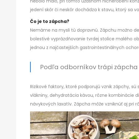
nebolo málo, pri tomto úžasnom ničnerobení ko
jedení skôr či neskôr dochádza k stavu, ktorý sa v
Čo je to zápcha?
Nemáme na mysli tú dopravnú. Zápchu možno defi
bolestivé vyprázdňovanie tvrdej stolice malého ob
jednou z najčastejších gastrointestinálnych ochor
Podľa odborníkov trápi zápcha 
Rizikové faktory, ktoré podporujú vznik zápchy, sú 
vlákniny, dehydratácia kávou, rôzne kombinácie d
návykových laxatív. Zápcha môže vzniknúť aj pri