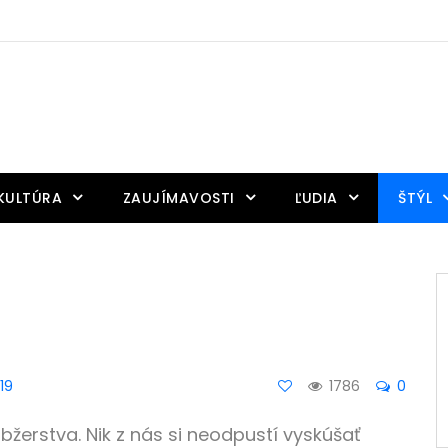
KULTÚRA
ZAUJÍMAVOSTI
ĽUDIA
ŠTÝL
19
1786
0
žerstva. Nik z nás si neodpustí vyskúšať