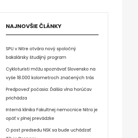
NAJNOVŠIE ČLÁNKY
SPU v Nitre otvára nový spoločný
bakalársky študijný program
Cykloturisti môžu spoznávať Slovensko na
vyše 18.000 kolometroch značených trás
Predpoveď počasia: Ďalšia vlna horúčav
prichádza
Interná klinika Fakultnej nemocnice Nitra je
opäť v plnej prevádzke
O post predsedu NSK sa bude uchádzať