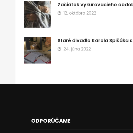
Začiatok vykurovacieho obdobi
12. októbra 2022
Staré divadlo Karola Spišáka s
24. júna 2022
ODPORÚČAME