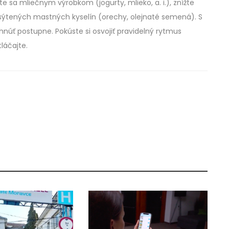
te sa mliečnym výrobkom (jogurty, mlieko, a. i.), znížte
asýtených mastných kyselín (orechy, olejnaté semená). S
núť postupne. Pokúste si osvojiť pravidelný rytmus
láčajte.