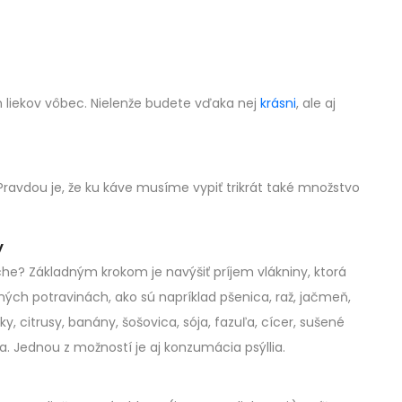
ích liekov vôbec. Nielenže budete vďaka nej
krásni
, ale aj
ravdou je, že ku káve musíme vypiť trikrát také množstvo
y
che? Základným krokom je navýšiť príjem vlákniny, ktorá
ých potravinách, ako sú napríklad pšenica, raž, jačmeň,
y, citrusy, banány, šošovica, sója, fazuľa, cícer, sušené
a. Jednou z možností je aj konzumácia psýllia.