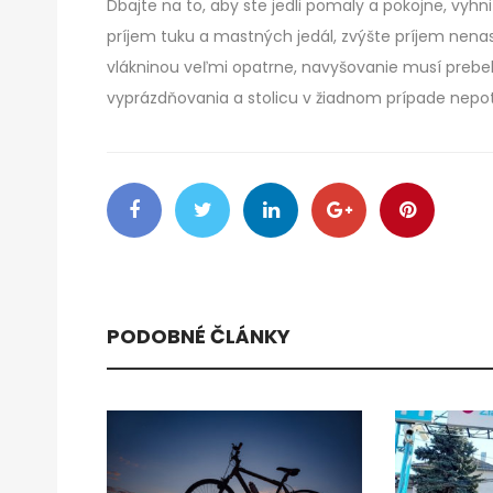
Dbajte na to, aby ste jedli pomaly a pokojne, vyhni
príjem tuku a mastných jedál, zvýšte príjem nen
vlákninou veľmi opatrne, navyšovanie musí prebeh
vyprázdňovania a stolicu v žiadnom prípade nepot
PODOBNÉ ČLÁNKY