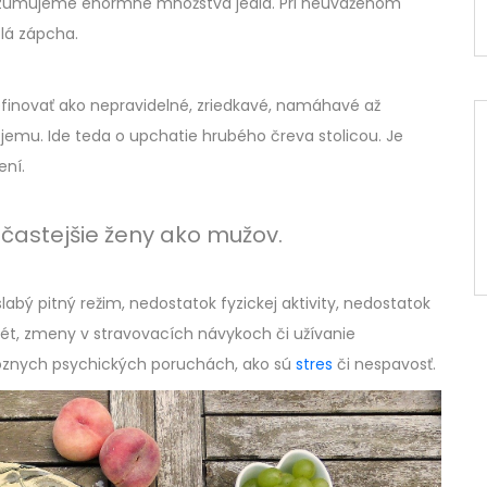
nzumujeme enormné množstvá jedla. Pri neuváženom
olá zápcha.
novať ako nepravidelné, zriedkavé, namáhavé až
jemu. Ide teda o upchatie hrubého čreva stolicou. Je
ení.
častejšie ženy ako mužov.
slabý pitný režim, nedostatok fyzickej aktivity, nedostatok
iét, zmeny v stravovacích návykoch či užívanie
 rôznych psychických poruchách, ako sú
stres
či nespavosť.