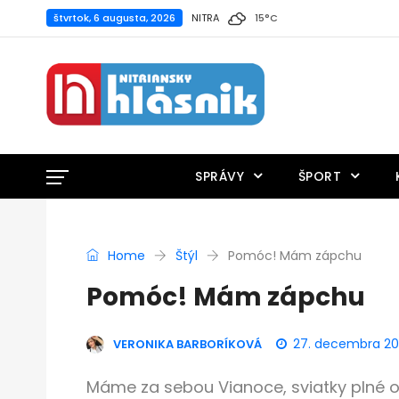
štvrtok, 6 augusta, 2026
NITRA
15
°
C
SPRÁVY
ŠPORT
Home
Štýl
Pomóc! Mám zápchu
Pomóc! Mám zápchu
27. decembra 20
VERONIKA BARBORÍKOVÁ
Máme za sebou Vianoce, sviatky plné ob