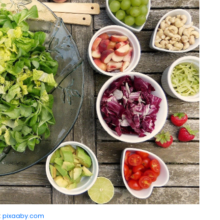
:
pixaaby.com