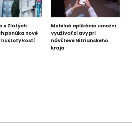
 v Zlatých
Mobilná aplikácia umožní
h ponúka nové
využívať zľavy pri
 hustoty kostí
návšteve Nitrianskeho
kraja