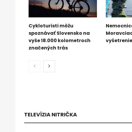
Cykloturisti môžu
Nemocnica
spoznávať Slovensko na
Moravciac
vyše 18.000 kolometroch
vyšetrenie
značených trás
TELEVÍZIA NITRIČKA