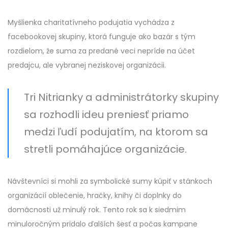
Myšlienka charitatívneho podujatia vychádza z
facebookovej skupiny, ktorá funguje ako bazár s tým
rozdielom, že suma za predané veci nepríde na účet
predajcu, ale vybranej neziskovej organizácii.
Tri Nitrianky a administrátorky skupiny
sa rozhodli ideu preniesť priamo
medzi ľudí podujatím, na ktorom sa
stretli pomáhajúce organizácie.
Návštevníci si mohli za symbolické sumy kúpiť v stánkoch
organizácií oblečenie, hračky, knihy či doplnky do
domácnosti už minulý rok. Tento rok sa k siedmim
minuloročným pridalo ďalších šesť a počas kampane