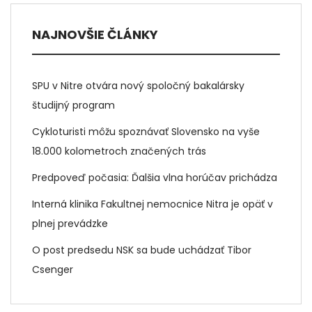
NAJNOVŠIE ČLÁNKY
SPU v Nitre otvára nový spoločný bakalársky
študijný program
Cykloturisti môžu spoznávať Slovensko na vyše
18.000 kolometroch značených trás
Predpoveď počasia: Ďalšia vlna horúčav prichádza
Interná klinika Fakultnej nemocnice Nitra je opäť v
plnej prevádzke
O post predsedu NSK sa bude uchádzať Tibor
Csenger