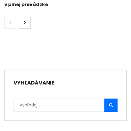
v plnej prevádzke
VYHĽADÁVANIE