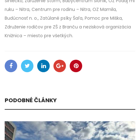
Slniečko, Združenie Storm, Babycentrum Sloník, OZ Podaj mi
ruku – Nitra, Centrum pre rodinu – Nitra, OZ Mamila,
Budúcnosť n. o., Zatúlané psíky Šaľa, Pomoc pre Miška,
Združenie rodičov pre ZŠ z Branču a nezisková organizácia
Knižnica – miesto pre všetkých.
PODOBNÉ ČLÁNKY