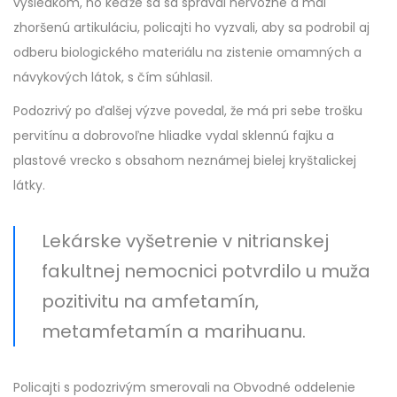
výsledkom, no keďže sa sa správal nervózne a mal
zhoršenú artikuláciu, policajti ho vyzvali, aby sa podrobil aj
odberu biologického materiálu na zistenie omamných a
návykových látok, s čím súhlasil.
Podozrivý po ďalšej výzve povedal, že má pri sebe trošku
pervitínu a dobrovoľne hliadke vydal sklennú fajku a
plastové vrecko s obsahom neznámej bielej kryštalickej
látky.
Lekárske vyšetrenie v nitrianskej
fakultnej nemocnici potvrdilo u muža
pozitivitu na amfetamín,
metamfetamín a marihuanu.
Policajti s podozrivým smerovali na Obvodné oddelenie