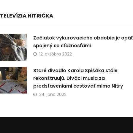
TELEVÍZIA NITRIČKA
Začiatok vykurovacieho obdobia je opäť
spojený so sťažnosťami
12. októbra 2022
Staré divadlo Karola Spišáka stále
rekonštruujú. Diváci musia za
predstaveniami cestovať mimo Nitry
24. júna 2022