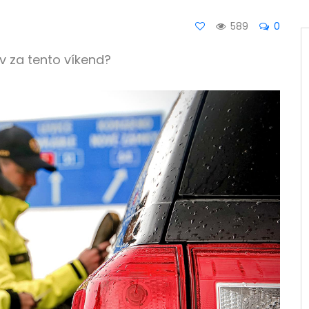
589
0
v za tento víkend?