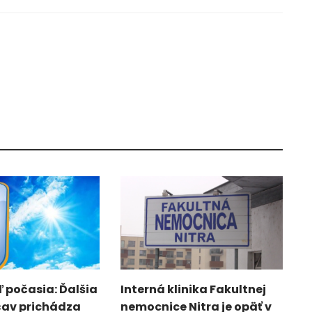
 počasia: Ďalšia
Interná klinika Fakultnej
čav prichádza
nemocnice Nitra je opäť v