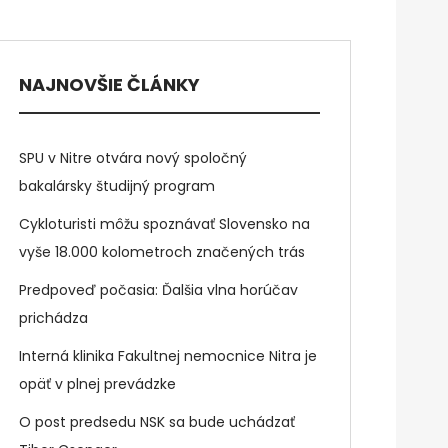
NAJNOVŠIE ČLÁNKY
SPU v Nitre otvára nový spoločný
bakalársky študijný program
Cykloturisti môžu spoznávať Slovensko na
vyše 18.000 kolometroch značených trás
Predpoveď počasia: Ďalšia vlna horúčav
prichádza
Interná klinika Fakultnej nemocnice Nitra je
opäť v plnej prevádzke
O post predsedu NSK sa bude uchádzať