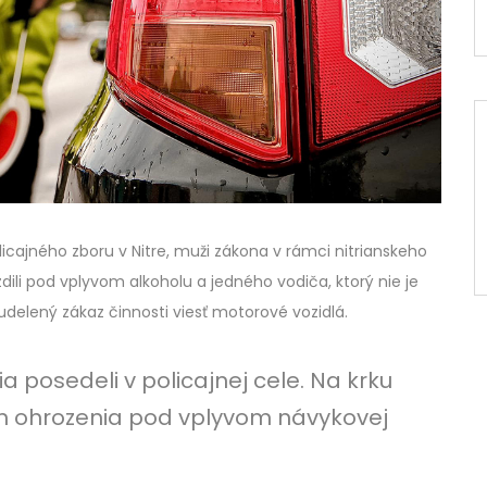
licajného zboru v Nitre, muži zákona v rámci nitrianskeho
azdili pod vplyvom alkoholu a jedného vodiča, ktorý nie je
delený zákaz činnosti viesť motorové vozidlá.
ia posedeli v policajnej cele. Na krku
in ohrozenia pod vplyvom návykovej