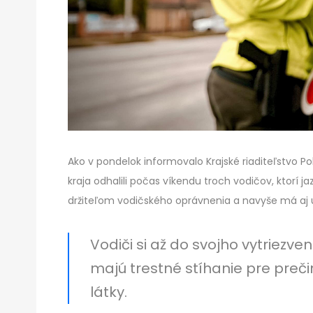
Ako v pondelok informovalo Krajské riaditeľstvo Po
kraja odhalili počas víkendu troch vodičov, ktorí j
držiteľom vodičského oprávnenia a navyše má aj u
Vodiči si až do svojho vytriezven
majú trestné stíhanie pre preč
látky.