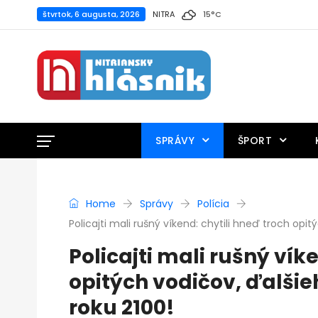
štvrtok, 6 augusta, 2026
NITRA
15
°
C
SPRÁVY
ŠPORT
Home
Správy
Polícia
Policajti mali rušný víkend: chytili hneď troch opi
Policajti mali rušný vík
opitých vodičov, ďalšie
roku 2100!