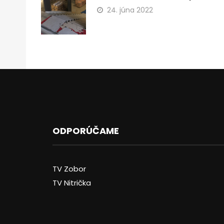
24. júna 2022
ODPORÚČAME
TV Zobor
TV Nitrička