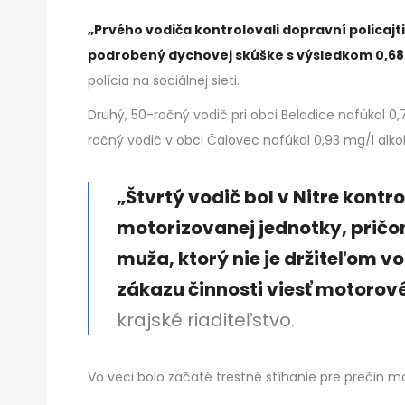
„Prvého vodiča kontrolovali dopravní policajti
podrobený dychovej skúške s výsledkom 0,68 mg
polícia na sociálnej sieti.
Druhý, 50-ročný vodič pri obci Beladice nafúkal 0,7
ročný vodič v obci Čalovec nafúkal 0,93 mg/l alkoh
„Štvrtý vodič bol v Nitre kont
motorizovanej jednotky, pričom
muža, ktorý nie je držiteľom v
zákazu činnosti viesť motorové
krajské riaditeľstvo.
Vo veci bolo začaté trestné stíhanie pre prečin 