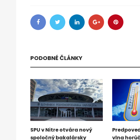
PODOBNÉ ČLÁNKY
SPU v Nitre otvára nový
Predpoveď
spoločný bakalársky
vlna horú