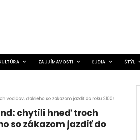
KULTÚRA
ZAUJÍMAVOSTI
ĽUDIA
ŠTÝL
tých vodičov, ďalšieho so zákazom jazdiť do roku 2100!
end: chytili hneď troch
ho so zákazom jazdiť do