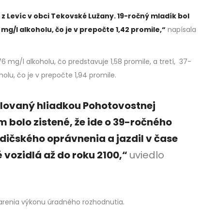
 z Levíc v obci Tekovské Lužany. 19-ročný mladík bol
/l alkoholu, čo je v prepočte 1,42 promile,“
napísala
6 mg/l alkoholu, čo predstavuje 1,58 promile, a tretí, 37-
olu, čo je v prepočte 1,94 promile.
rolovaný hliadkou Pohotovostnej
 bolo zistené, že ide o 39-ročného
odičského oprávnenia a jazdil v čase
 vozidlá až do roku 2100,“
uviedlo
marenia výkonu úradného rozhodnutia.