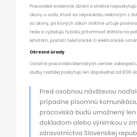
Pracoviská evidencie zbraní a streliva neposkytujú 
úkony u osôb, ktoré sa nepreukážu niektorým z d
sú úkony, pri ktorých zákon striktne určuje povin
teda si vyžadujú fyzickú prítomnosť držiteľa na p
lehotám, postačí telefonické či elektronické ozn
Okresné úrady
Ostatné pracoviská klientskych centier zabezpeču
služby naďalej poskytujú len dopoludnia od 8:00 do
Pred osobnou návštevou naďalej
prípadne písomnú komunikáciu.
pracoviská budú umožnený len n
dokladom alebo výnimkou v zmy
zdravotníctva Slovenskej republi