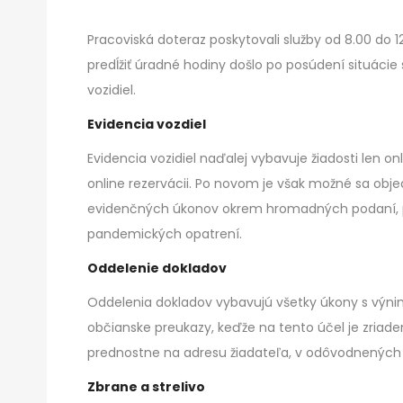
Pracoviská doteraz poskytovali služby od 8.00 do 
predĺžiť úradné hodiny došlo po posúdení situácie
vozidiel.
Evidencia vozdiel
Evidencia vozidiel naďalej vybavuje žiadosti len o
online rezervácii. Po novom je však možné sa obje
evidenčných úkonov okrem hromadných podaní, pr
pandemických opatrení.
Oddelenie dokladov
Oddelenia dokladov vybavujú všetky úkony s výnim
občianske preukazy, keďže na tento účel je zriad
prednostne na adresu žiadateľa, v odôvodnených
Zbrane a strelivo