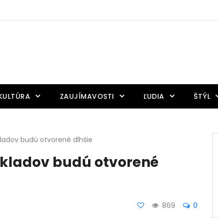
KULTÚRA
ZAUJÍMAVOSTI
ĽUDIA
ŠTÝL
kladov budú otvorené dlhšie
okladov budú otvorené
869
0