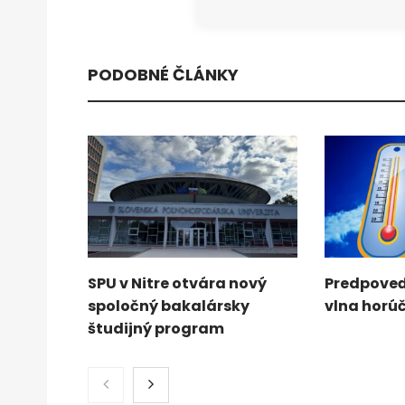
PODOBNÉ ČLÁNKY
SPU v Nitre otvára nový
Predpoveď
spoločný bakalársky
vlna horú
študijný program