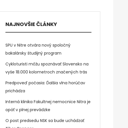
NAJNOVŠIE ČLÁNKY
SPU v Nitre otvára nový spoločný
bakalársky študijný program
Cykloturisti môžu spoznávať Slovensko na
vyše 18.000 kolometroch značených trás
Predpoveď počasia: Ďalšia vlna horúčav
prichádza
Interná klinika Fakultnej nemocnice Nitra je
opäť v plnej prevádzke
O post predsedu NSK sa bude uchádzať