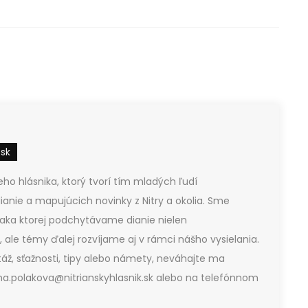
.sk
ho hlásnika, ktorý tvorí tím mladých ľudí
ianie a mapujúcich novinky z Nitry a okolia. Sme
vďaka ktorej podchytávame dianie nielen
 ale témy ďalej rozvíjame aj v rámci nášho vysielania.
áž, sťažnosti, tipy alebo námety, neváhajte ma
a.polakova@nitrianskyhlasnik.sk alebo na telefónnom