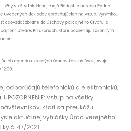
služby vo štvrtok. Neprijímajú žiadosti a nerobia žiadne
ole uvedených dokladov oprávňujúcich na vstup. Výnimkou
nosť odovzdať zbrane do úschovy policajného útvaru, a
olicajnom útvare. Pri úkonoch, ktoré podliehajú zákonným
ámenie.
júcich agendu okresných úradov (civilný úsek) svoje
 12:00.
 odporúčajú telefonickú a elektronickú,
 UPOZORNENIE: Vstup na všetky
ávštevníkov, ktorí sa preukážu
sle aktuálnej vyhlášky Úrad verejného
ky č. 47/2021 .