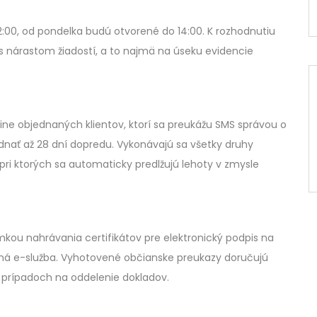
12:00, od pondelka budú otvorené do 14:00. K rozhodnutiu
 s nárastom žiadostí, a to najmä na úseku evidencie
nline objednaných klientov, ktorí sa preukážu SMS správou o
dnať až 28 dní dopredu. Vykonávajú sa všetky druhy
i ktorých sa automaticky predlžujú lehoty v zmysle
kou nahrávania certifikátov pre elektronický podpis na
ená e-služba. Vyhotovené občianske preukazy doručujú
 prípadoch na oddelenie dokladov.