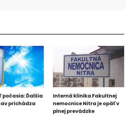
 počasia: Ďalšia
Interná klinika Fakultnej
čav prichádza
nemocnice Nitra je opäť v
plnej prevádzke