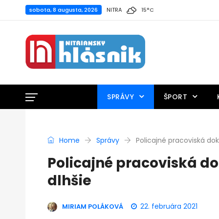
sobota, 8 augusta, 2026
NITRA
15
°
C
SPRÁVY
ŠPORT
Home
Správy
Policajné pracoviská do
Policajné pracoviská d
dlhšie
22. februára 2021
MIRIAM POLÁKOVÁ