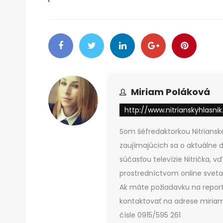
Miriam Poláková
http://www.nitrianskyhlasnik
Som šéfredaktorkou Nitrianske
zaujímajúcich sa o aktuálne d
súčasťou televízie Nitrička, 
prostredníctvom online sveta,
Ak máte požiadavku na report
kontaktovať na adrese miriam
čísle 0915/595 261