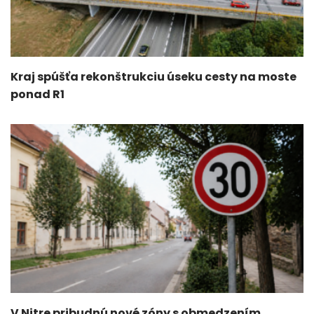
Kraj spúšťa rekonštrukciu úseku cesty na moste
ponad R1
V Nitre pribudnú nové zóny s obmedzením