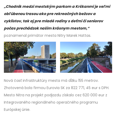
„Chodník medzi mestským parkom a Krškanmi je veľmi
obľúbenou trasou ako pre rekreačných bežcov a
cyklistov, tak aj pre mladé rodiny s deťmi či seniorov
počas prechádzok našim krásnym mestom,“
poznamenal primátor mesta Nitry Marek Hattas.
Nová časť infraštruktúry mesta má dĺžku 155 metrov.
Zhotovená bola firmou Eurovia SK za 822 771, 45 eur s DPH.
Mesto Nitra na projekt podjazdu získalo cez 620 000 eur z
Integrovaného regionálneho operačného programu
Európskej únie.