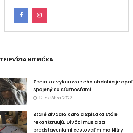
TELEVÍZIA NITRIČKA
Začiatok vykurovacieho obdobia je opäť
spojený so sťažnosťami
12. októbra 2022
Staré divadlo Karola Spišáka stále
rekonštruujú. Diváci musia za
predstaveniami cestovať mimo Nitry