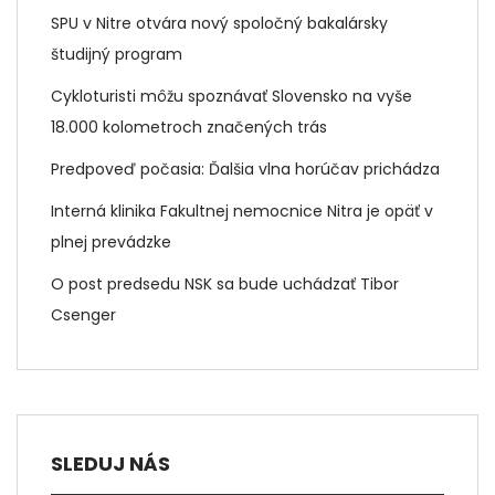
SPU v Nitre otvára nový spoločný bakalársky
študijný program
Cykloturisti môžu spoznávať Slovensko na vyše
18.000 kolometroch značených trás
Predpoveď počasia: Ďalšia vlna horúčav prichádza
Interná klinika Fakultnej nemocnice Nitra je opäť v
plnej prevádzke
O post predsedu NSK sa bude uchádzať Tibor
Csenger
SLEDUJ NÁS