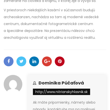
zamerané na človeka a krajinu, v ktorej žije a vyvíja sa.
V priestoroch niekdajších kasární v súčasnosti budujú
archeoskanzen, nachádza sa tam aj moderné vedecké
centrum, dokumentačné fotogrametrické centrum
a špeciálne depozitáre. Na prezentáciu nálezov chcú
arechológovia využívať aj virtuálnu a rozšírenú realitu.
Dominika Púčaťová
http://www.nitrianskyhlasnik.sk
Ak máte pripomienky, námety alebo
nápady, kontaktujte ma na mailovej