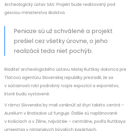
Archeologický ústav SAV. Projekt bude realizovaný pod
gesciou ministerstva školstva.
Peniaze sú už schválené a projekt
prešiel cez všetky úrovne, o jeho
realizácii teda niet pochýb.
Riaditeľ archeologického ústavu Matej Ruttkay dokonca pre
Tlačovú agentúru Slovenskej republiky prezradil, že sa
v súčasnosti robí podrobný rozpis expozícií a exponátov,
ktoré budú vystavené.
V rámci Slovenska by mali vzniknúť až štyri takéto centrá –
Aurelium v Bratisalve už funguje. Ďalšie sú naplánované
v Košiciach a v Žiline, najväčšie – centrálne, podľa Ruttkaya
umiestnia v nitrianskych bývalých kasárňach.